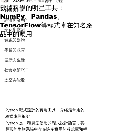
All
2023年5月10日
讀畢需時 3 分鐘
數據科學的明星工具：
科技與創新
NumPy、Pandas、
經濟和金融
TensorFlow等程式庫在知名產
文化和藝術
品中的應用
遊戲與媒體
學習與教育
健康與生活
社會永續ESG
太空與能源
Python 程式設計的實用工具：介紹最常用的
程式庫與框架
Python 是一種廣泛使用的程式設計語言，其
豐富的生態系統中存在許多實用的程式庫和框