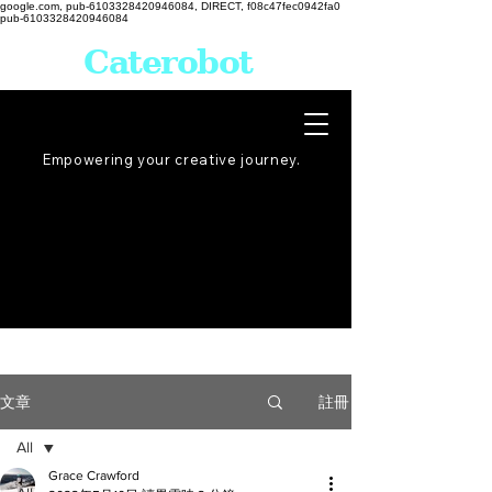
google.com, pub-6103328420946084, DIRECT, f08c47fec0942fa0
pub-6103328420946084
Caterobot
Empowering your creative
journey
.
註冊
文章
All
Grace Crawford