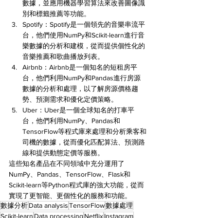
數據，並應用機器學習算法來改善圖像識
別和標籤推薦等功能。
Spotify：Spotify是一個領先的音樂串流平
台，他們使用NumPy和Scikit-learn進行音
樂數據的分析和建模，從而提供個性化的
音樂推薦和歌曲播放列表。
Airbnb：Airbnb是一個知名的短租房平
台，他們利用NumPy和Pandas進行房源
數據的分析和處理，以了解房源價格趨
勢、預測需求和優化定價策略。
Uber：Uber是一個全球知名的打車平
台，他們利用NumPy、Pandas和
TensorFlow等程式庫來處理和分析乘客和
司機的數據，從而優化匹配算法、預測路
線和提供動態定價等服務。
這些知名產品在不同領域中充分運用了
NumPy、Pandas、TensorFlow、Flask和
Scikit-learn等Python程式庫的強大功能，從而
實現了更智能、更個性化的服務和功能。
數據分析
Data analysis
TensorFlow
數據處理
Scikit-learn
Data processing
Netflix
Instagram