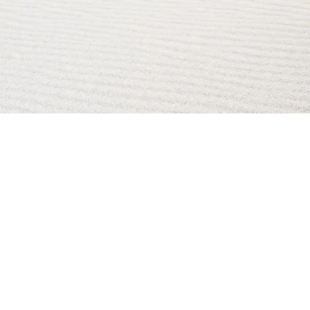
AI Magazine
AI Tools
About
Index