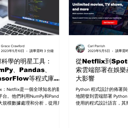
Grace Crawford
Carl Parrish
2023年5月10日
讀畢需時 3 分鐘
2023年5月5日
讀畢需時
據科學的明星工具：
從Netflix到Spo
mPy、Pandas、
索雲端部署在娛樂
nsorFlow等程式庫在
大影響
名產品中的應用
flix：Netflix是一個全球知名的影音
Python 程式設計的佈署
台。他們利用NumPy和Pandas
地開發到雲端部署 Pytho
大規模數據處理和分析，從用戶
使用的程式設計語言，其
和觀看紀錄中獲取洞察，並根據
語法和豐富的程式庫使其
洞察來提供個性化的推薦內容
的首選。然而除了在本地
Python，我們還可以將