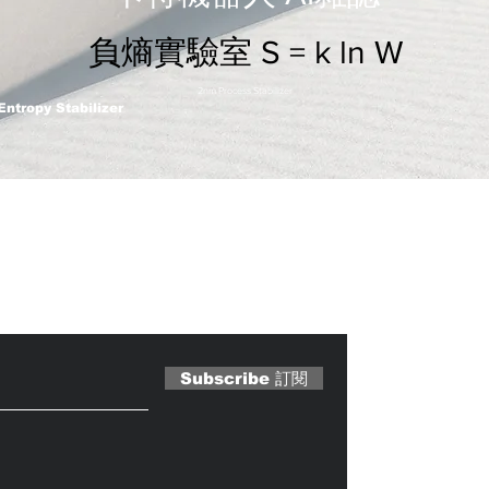
負熵實驗室 S = k ln W
2nm Process Stabilizer
Entropy Stabilizer
 Magazine 訂閱文章
Subscribe 訂閱