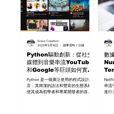
Grace Crawford
2023年5月16日
讀畢需時 7 分鐘
Python驅動創新：從社交
數
媒體到音樂串流YouTube
Nu
和Google等巨頭如何實現
Te
競爭優勢
知
Python 是一個廣泛使用的程式設計語
Net
言，其簡潔的語法和豐富的生態系統
串流平
使其成為初學者和專業開發者的首
進行
選。本文旨在提供一個全面的指南，
行為
從基礎概念到實踐技巧，幫助讀者快
這些
速入門和精通 Python 程式設計。