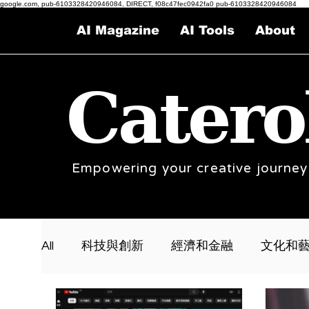
google.com, pub-6103328420946084, DIRECT, f08c47fec0942fa0 pub-6103328420946084
AI Magazine
AI Tools
About
Catero
Empowering your creative journey
All
科技與創新
經濟和金融
文化和