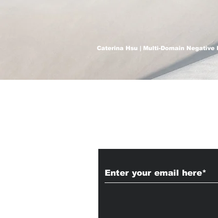
Caterina Hsu | Multi-Domain Negative 
Subscribe to Our