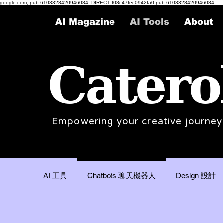
google.com, pub-6103328420946084, DIRECT, f08c47fec0942fa0 pub-6103328420946084
AI Magazine
AI Tools
About
Catero
Empowering your creative journey
Chatbots 聊天機器人
AI 工具
Design 設計