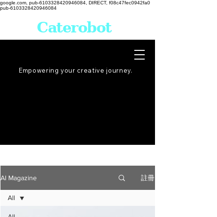
google.com, pub-6103328420946084, DIRECT, f08c47fec0942fa0
pub-6103328420946084
Caterobot
Empowering your creative
journey
.
註冊
AI Magazine
All
All