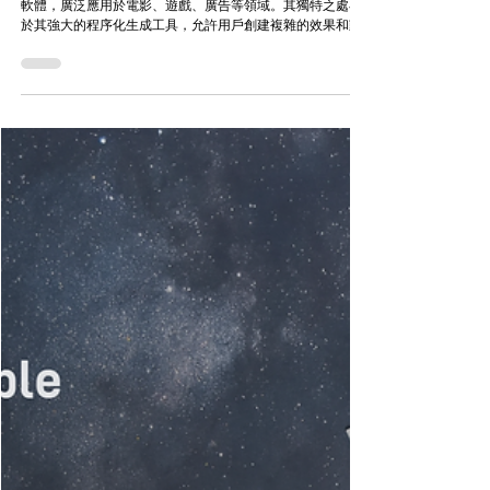
James Ramos
7月16日
科技與創新
電影、遊戲動畫特效師如何用
Houdini打造引人入勝的場景
Houdini是一款由SideFX開發的強大的三維動畫和視覺效果
軟體，廣泛應用於電影、遊戲、廣告等領域。其獨特之處在
於其強大的程序化生成工具，允許用戶創建複雜的效果和動
畫，如粒子模擬、流體效果、毛髮模擬等。Houdini的非線性
工作流程和高度可定制性使其成為許多專業設計師和藝術家