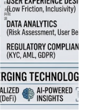
ESG
太空
與能
源