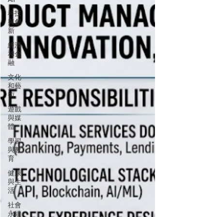
科技
與創
新
經濟
和金
融
文化
和藝
術
遊戲
與媒
體
學習
與教
育
健康
與生
活
社會
永續