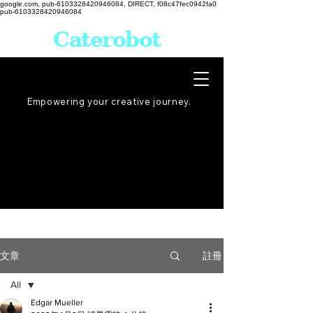
google.com, pub-6103328420946084, DIRECT, f08c47fec0942fa0
pub-6103328420946084
Caterobot
Empowering your creative
journey
.
註冊
文章
All
Edgar Mueller