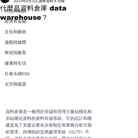
All
2023年4月2日
讀畢需時 4 分鐘
什麼是資料倉庫 data
科技與創新
warehouse？
經濟和金融
文化和藝術
遊戲與媒體
學習與教育
健康與生活
社會永續ESG
太空與能源
資料倉庫是一種用於存儲和管理大量結構化和
非結構化資料的資料存儲系統。它的設計和構
建是為了支援企業在決策制定和業務分析方面
的需求。與傳統的交易處理系統（OLTP）不