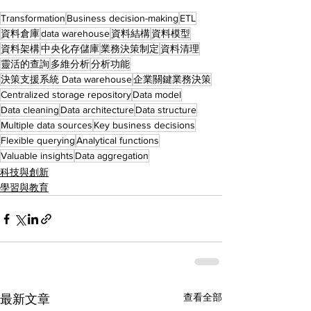
Transformation
Business decision-making
ETL
資料倉庫
data warehouse
資料結構
資料模型
資料架構
中央化存儲庫
業務決策制定
資料清理
靈活的查詢
多維分析
分析功能
決策支援系統 Data warehouse
企業關鍵業務決策
Centralized storage repository
Data model
Data cleaning
Data architecture
Data structure
Multiple data sources
Key business decisions
Flexible querying
Analytical functions
Valuable insights
Data aggregation
科技與創新
學習與教育
查看全部
最新文章