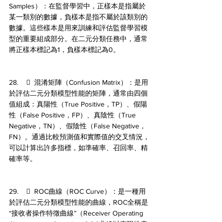
Samples）：在監督學習中，正樣本是指屬於
某一類別的數據，負樣本是指不屬於該類別的
數據。這些樣本是用來訓練和評估監督學習模
型的重要組成部分。在二元分類任務中，通常
將正樣本標記為1，負樣本標記為0。
28.      混淆矩陣（Confusion Matrix）：是用
於評估二元分類模型性能的矩陣，通常由四個
值組成：真陽性（True Positive，TP）、假陽
性（False Positive，FP）、真陰性（True 
Negative，TN）、假陰性（False Negative，
FN）。通過比較預測值和實際值的交叉情況，
可以計算出許多指標，如準確率、召回率、精
確率等。
29.      ROC曲線（ROC Curve）：是一種用
於評估二元分類模型性能的曲線，ROC全稱是
“接收者操作特徵曲線”（Receiver Operating 