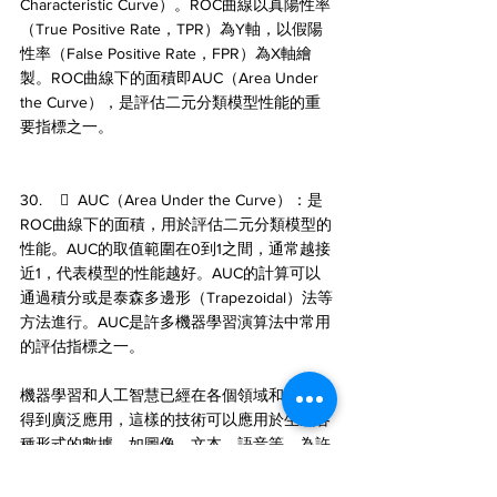
Characteristic Curve）。ROC曲線以真陽性率
（True Positive Rate，TPR）為Y軸，以假陽
性率（False Positive Rate，FPR）為X軸繪
製。ROC曲線下的面積即AUC（Area Under 
the Curve），是評估二元分類模型性能的重
要指標之一。
30.      AUC（Area Under the Curve）：是
ROC曲線下的面積，用於評估二元分類模型的
性能。AUC的取值範圍在0到1之間，通常越接
近1，代表模型的性能越好。AUC的計算可以
通過積分或是泰森多邊形（Trapezoidal）法等
方法進行。AUC是許多機器學習演算法中常用
的評估指標之一。
機器學習和人工智慧已經在各個領域和行業中
得到廣泛應用，這樣的技術可以應用於生成各
種形式的數據，如圖像、文本、語音等，為許
多領域帶來了巨大的影響和改變，我們需要不
斷地學習和創新，探索新的應用領域和方法，