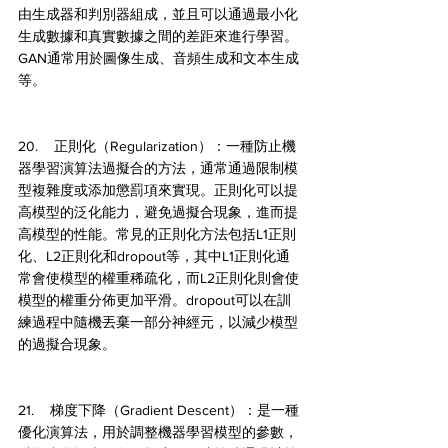
由生成器和判別器組成，並且可以通過最小化
生成數據和真實數據之間的差距來進行學習。
GAN通常用於圖像生成、音頻生成和文本生成
等。
20.    正則化（Regularization）：一種防止機
器學習演算法過擬合的方法，通常通過限制模
型複雜度或添加懲罰項來實現。正則化可以提
高模型的泛化能力，避免過擬合現象，進而提
高模型的性能。常見的正則化方法包括L1正則
化、L2正則化和dropout等，其中L1正則化通
常會使模型的權重稀疏化，而L2正則化則會使
模型的權重分佈更加平滑。dropout可以在訓
練過程中隨機丟棄一部分神經元，以減少模型
的過擬合現象。
21.    梯度下降（Gradient Descent）：是一種
優化演算法，用於調整機器學習模型的參數，