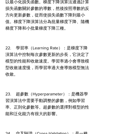
以最小化損失函數。梯度下降演算法通過計算
損失函數關於參數的導數，然後按照導數的反
方向更新參數，從而使損失函數下降到最小
值。梯度下降演算法分為批量梯度下降、隨機
梯度下降和小批量梯度下降三種。
22.    學習率（Learning Rate）：是梯度下降
演算法中控制每次參數更新的步長，它決定了
模型的性能和收斂速度。學習率過小會導致模
型收斂速度慢，而學習率過大會導致模型無法
收斂。
23.    超參數（Hyperparameter）：是機器學
習演算法中需要手動調整的參數，例如學習
率、正則化參數等。超參數的選擇對模型的性
能和泛化能力有很大的影響。
24.    交叉驗證（Cross-Validation）：是一種