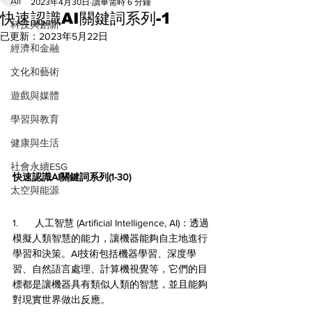
All
2023年4月30日
讀畢需時 6 分鐘
快速認識AI關鍵詞系列-1
科技與創新
已更新：
2023年5月22日
經濟和金融
文化和藝術
遊戲與媒體
學習與教育
健康與生活
社會永續ESG
快速認識AI關鍵詞系列(1-30)
太空與能源
1.      人工智慧 (Artificial Intelligence, AI)：透過
模擬人類智慧的能力，讓機器能夠自主地進行
學習和決策。AI技術包括機器學習、深度學
習、自然語言處理、計算機視覺等，它們的目
標都是讓機器具有類似人類的智慧，並且能夠
對現實世界做出反應。