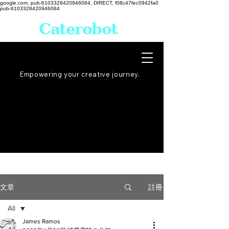
google.com, pub-6103328420946084, DIRECT, f08c47fec0942fa0
pub-6103328420946084
Caterobot
Empowering your creative
journey
.
註冊
文章
All
James Ramos