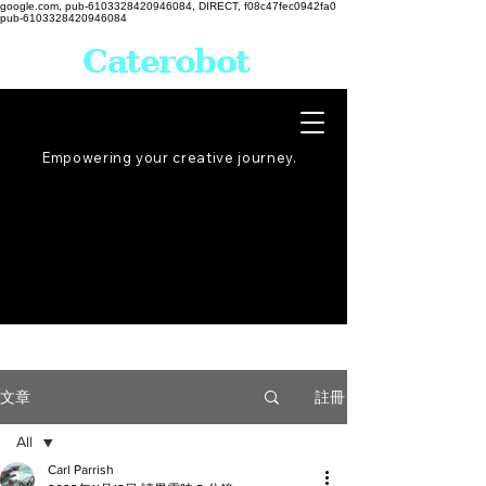
google.com, pub-6103328420946084, DIRECT, f08c47fec0942fa0
pub-6103328420946084
Caterobot
Empowering your creative
journey
.
註冊
文章
All
Carl Parrish