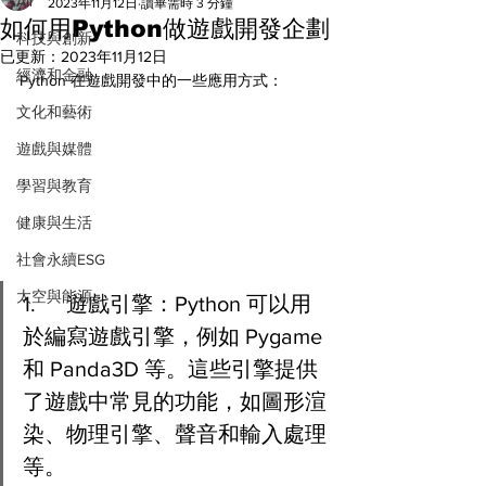
All
2023年11月12日
讀畢需時 3 分鐘
如何用Python做遊戲開發企劃
科技與創新
已更新：
2023年11月12日
經濟和金融
Python 在遊戲開發中的一些應用方式：
文化和藝術
遊戲與媒體
學習與教育
健康與生活
社會永續ESG
太空與能源
1.	遊戲引擎：Python 可以用
於編寫遊戲引擎，例如 Pygame 
和 Panda3D 等。這些引擎提供
了遊戲中常見的功能，如圖形渲
染、物理引擎、聲音和輸入處理
等。