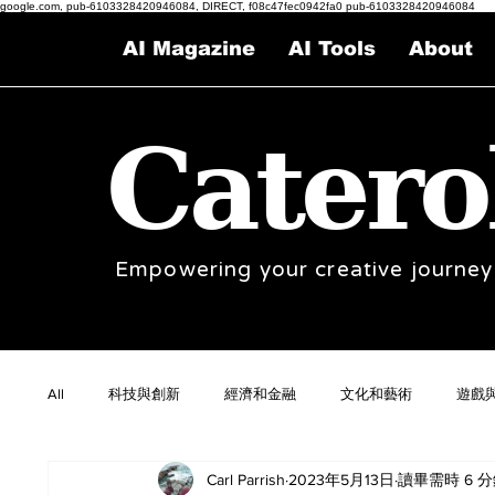
google.com, pub-6103328420946084, DIRECT, f08c47fec0942fa0 pub-6103328420946084
AI Magazine
AI Tools
About
Catero
Empowering your creative journey
All
科技與創新
經濟和金融
文化和藝術
遊戲
Carl Parrish
2023年5月13日
讀畢需時 6 