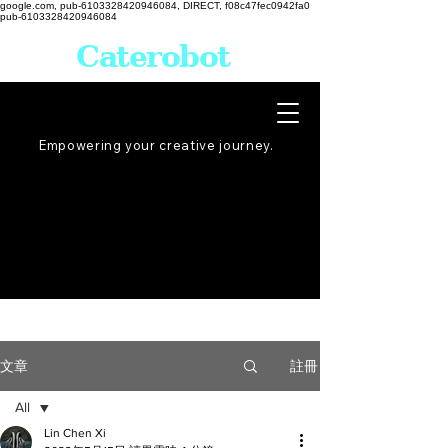
google.com, pub-6103328420946084, DIRECT, f08c47fec0942fa0
pub-6103328420946084
Caterobot
Empowering your creative
journey
.
註冊
文章
All
Lin Chen Xi