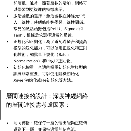
和層數。通常，隨著層數的增加，網絡可
以學習到更複雜的特徵表示。
激活函數的選擇：激活函數在神經元中引
入非線性，使網絡能夠學習非線性關係。
常見的激活函數包括ReLU、Sigmoid和
Tanh，根據需求選擇適當的函數。
正規化和正則化：為了避免過擬合和提高
模型的泛化能力，可以使用正規化和正則
化技術，如批量正規化（Batch 
Normalization）和L1或L2正則化。
初始化權重：合適的權重初始化對模型的
訓練非常重要。可以使用隨機初始化、
Xavier初始化或He初始化等方法。
層間連接的設計：深度神經網絡
的層間連接需考慮因素：
前向傳播：確保每一層的輸出能夠正確傳
遞到下一層，並保持適當的信息流。