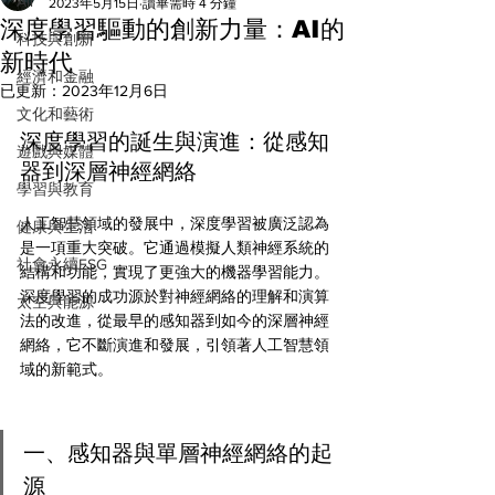
All
2023年5月15日
讀畢需時 4 分鐘
深度學習驅動的創新力量：AI的
科技與創新
新時代
經濟和金融
已更新：
2023年12月6日
文化和藝術
深度學習的誕生與演進：從感知
遊戲與媒體
器到深層神經網絡
學習與教育
人工智慧領域的發展中，深度學習被廣泛認為
健康與生活
是一項重大突破。它通過模擬人類神經系統的
社會永續ESG
結構和功能，實現了更強大的機器學習能力。
深度學習的成功源於對神經網絡的理解和演算
太空與能源
法的改進，從最早的感知器到如今的深層神經
網絡，它不斷演進和發展，引領著人工智慧領
域的新範式。
一、感知器與單層神經網絡的起
源 