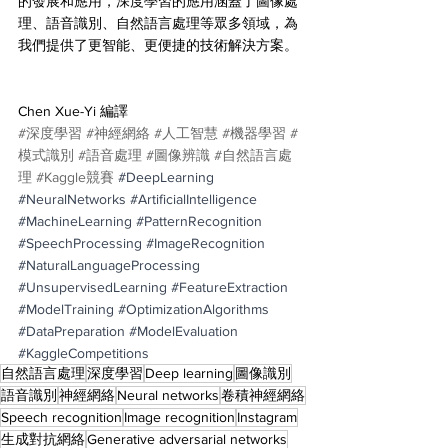
的發展和應用，深度學習的應用涵蓋了圖像處
理、語音識別、自然語言處理等眾多領域，為
我們提供了更智能、更便捷的技術解決方案。
Chen Xue-Yi 編譯
#深度學習
#神經網絡
#人工智慧
#機器學習
#
模式識別
#語音處理
#圖像辨識
#自然語言處
理
#Kaggle競賽
#DeepLearning
#NeuralNetworks
#ArtificialIntelligence
#MachineLearning
#PatternRecognition
#SpeechProcessing
#ImageRecognition
#NaturalLanguageProcessing
#UnsupervisedLearning
#FeatureExtraction
#ModelTraining
#OptimizationAlgorithms
#DataPreparation
#ModelEvaluation
#KaggleCompetitions
自然語言處理
深度學習
Deep learning
圖像識別
語音識別
神經網絡
Neural networks
卷積神經網絡
Speech recognition
Image recognition
Instagram
生成對抗網絡
Generative adversarial networks