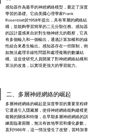
感知器作為最早的神經網絡模型，奠定了深度
學習的基礎。它由美國心理學家Frank 
Rosenblatt於1958年提出，具有單層的網絡結
構，並能夠學習簡單的二元分類任務。感知器
的設計靈感來自於對生物神經元的觀察，它具
有多個輸入和一個輸出，通過計算加權和的線
性組合來產生輸出。感知器存在一些限制，例
如無法處理非線性問題和處理複雜的數據結
構。這促使研究人員開展了對神經網絡結構和
算法的改進，以實現更強大的學習能力。
二、多層神經網絡的崛起 
多層神經網絡的崛起是深度學習的重要里程碑
它通過引入隱藏層，使得神經網絡能夠建模更
複雜的關係和特徵，在早期多層神經網絡的訓
練面臨著困難，無法有效地學習和優化參數，
直到1986年，這一情況發生了改變，當時加拿