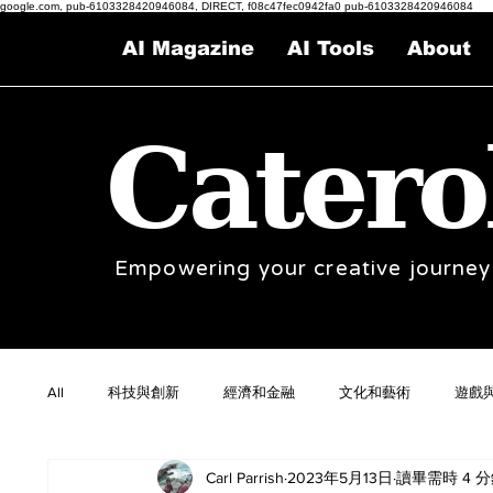
google.com, pub-6103328420946084, DIRECT, f08c47fec0942fa0 pub-6103328420946084
AI Magazine
AI Tools
About
Catero
Empowering your creative journey
All
科技與創新
經濟和金融
文化和藝術
遊戲
Carl Parrish
2023年5月13日
讀畢需時 4 