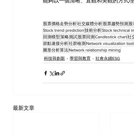
能夠以一個清晰、直觀和美觀的方式
股票價格走勢分析
社交媒體分析
股票趨勢預測
股
Stock trend prediction
技術分析
Stock technical i
回測模型
策略測試
股票回測
Candlestick chart
社
節點連接分析
社群檢測
Network visualization tool
圖形分析算法
Network relationship mining
科技與創新
學習與教育
社會永續ESG
最新文章