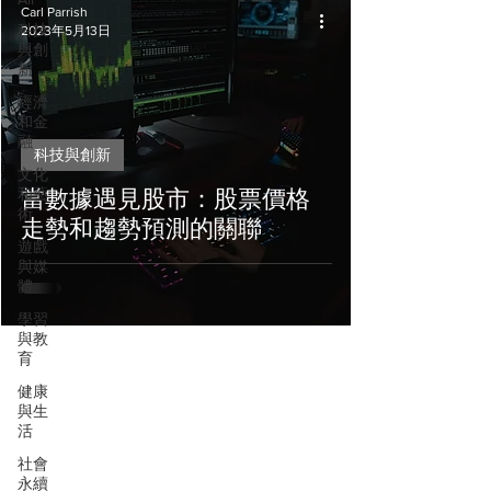
Carl Parrish
科技
2023年5月13日
與創
新
經濟
和金
融
科技與創新
文化
和藝
當數據遇見股市：股票價格
術
走勢和趨勢預測的關聯
遊戲
與媒
體
學習
與教
育
健康
與生
活
社會
永續