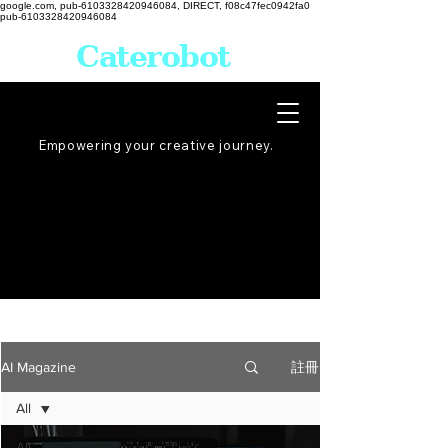
google.com, pub-6103328420946084, DIRECT, f08c47fec0942fa0
pub-6103328420946084
Caterobot
Empowering your creative
journey
.
註冊
AI Magazine
All
All