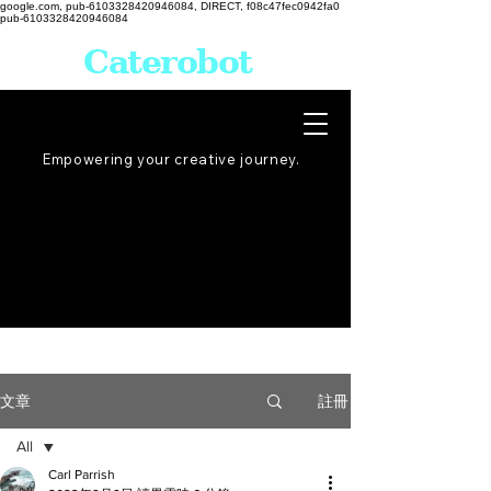
google.com, pub-6103328420946084, DIRECT, f08c47fec0942fa0
pub-6103328420946084
Caterobot
Empowering your creative
journey
.
註冊
文章
All
Carl Parrish