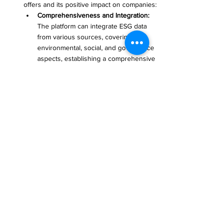
offers and its positive impact on companies:
Comprehensiveness and Integration:
The platform can integrate ESG data 
from various sources, covering 
environmental, social, and governance 
aspects, establishing a comprehensive 
ESG data repository. Integration is key 
to ESG management, helping 
companies gain a holistic data picture.
Advanced Data Analysis:
 Salesforce 
Sustainability Cloud includes advanced 
data analytics tools that enable 
companies to delve deep into their 
ESG performance. This encompasses 
not only reporting and metrics but also 
predictive analytics, assisting 
companies in forecasting future trends 
for better strategic decision-making.
Regulatory Compliance and Reporting:
The platform supports companies in 