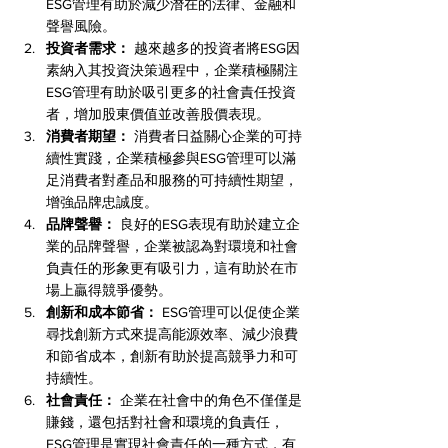
ESG管理有助於減少潛在的法律、金融和
聲譽風險。
投資者需求：
 越來越多的投資者將ESG因
素納入其投資決策過程中，企業積極關注
ESG管理有助於吸引更多的社會責任投資
者，增加股東價值並改善股價表現。
消費者期望：
 消費者日益關心企業的可持
續性實踐，企業積極參與ESG管理可以滿
足消費者對產品和服務的可持續性期望，
增強品牌忠誠度。
品牌聲譽：
 良好的ESG表現有助於建立企
業的品牌聲譽，企業被認為對環境和社會
負責任的形象更有吸引力，這有助於在市
場上贏得競爭優勢。
創新和成本節省：
 ESG管理可以促使企業
尋找創新方式來提高能源效率、減少浪費
和節省成本，創新有助於提高競爭力和可
持續性。
社會責任：
 企業在社會中的角色不僅僅是
賺錢，還包括對社會和環境的負責任，
ESG管理是實現社會責任的一種方式，有