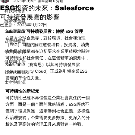
All
2023年9月9日
讀畢需時 6 分鐘
ESG投資的未來：Salesforce
科技與創新
可持續發展雲的影響
經濟和金融
已更新：
2023年11月27日
文化和藝術
Salesforce 可持續發展雲：轉變 ESG 管理
在當今全球企業界，對於環境、社會和治理
遊戲與媒體
（ESG）問題的關注愈發增長，投資者、消費
者和監管機構都在迫切要求企業更積極地關注
學習與教育
可持續性和社會責任，在這個變革的浪潮中，
健康與生活
Salesforce（賽富思）以其可持續發展雲
（Sustainability Cloud）正成為引領企業ESG
社會永續ESG
管理的革命性力量。
太空與能源
可持續性的新紀元
可持續性已經不再僅僅是企業社會責任的一個
方面，而是一個全面的戰略議程，ESG評估不
僅關乎環境保護，還牽涉到社會正義、多樣性
和治理規範，企業需要更多數據、更深入的分
析以及更高效的管理工具來應對這一挑戰。