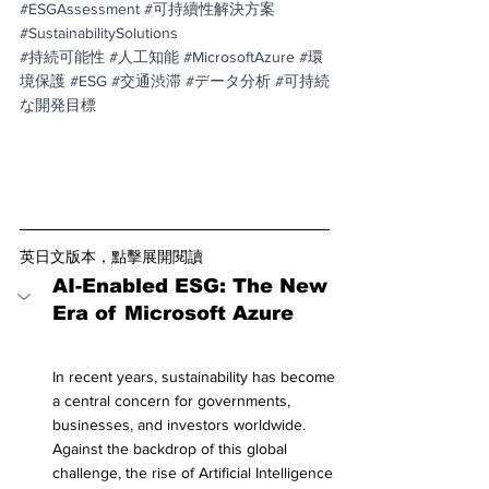
#ESGAssessment
#可持續性解決方案
#SustainabilitySolutions
#持続可能性
#人工知能
#MicrosoftAzure
#環
境保護
#ESG
#交通渋滞
#データ分析
#可持続
な開発目標
英日文版本，點擊展開閱讀
AI-Enabled ESG: The New 
Era of Microsoft Azure
In recent years, sustainability has become 
a central concern for governments, 
businesses, and investors worldwide. 
Against the backdrop of this global 
challenge, the rise of Artificial Intelligence 