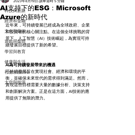
All
2023年8月19日
讀畢需時 5 分鐘
AI支持下的ESG：Microsoft
科技與創新
Azure的新時代
經濟和金融
近年來，可持續發展已經成為全球政府、企業
文化和藝術
和投資者的核心關注點。在這個全球挑戰的背
景下，人工智慧（AI）技術崛起，為實現可持
遊戲與媒體
續發展目標提供了新的希望。
學習與教育
健康與生活
AI為可持續發展帶來的機遇
可持續發展旨在實現社會、經濟和環境的平
社會永續ESG
衡，並確保未來世代的需求得到滿足。然而，
太空與能源
實現這些目標需要大量的數據分析、決策支持
和創新解決方案。正是在這方面，AI技術的應
用提供了無限的潛力。