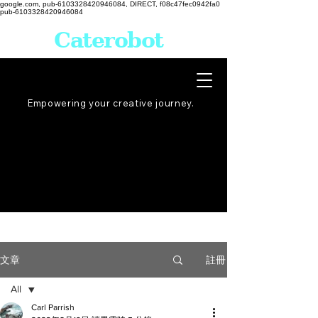
google.com, pub-6103328420946084, DIRECT, f08c47fec0942fa0
pub-6103328420946084
Caterobot
Empowering your creative
journey
.
註冊
文章
All
Carl Parrish