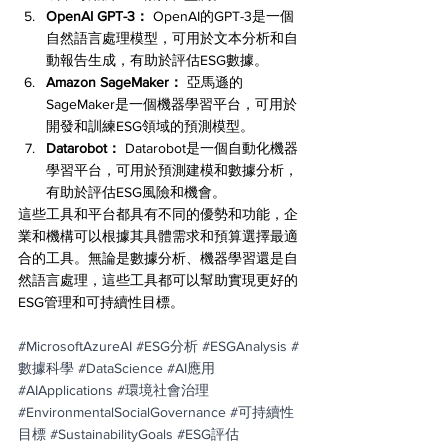
OpenAI GPT-3：
 OpenAI的GPT-3是一個
自然語言處理模型，可用於文本分析和自
動報告生成，有助於評估ESG數據。
Amazon SageMaker：
 亞馬遜的
SageMaker是一個機器學習平台，可用於
開發和訓練ESG領域的預測模型。
Datarobot：
 Datarobot是一個自動化機器
學習平台，可用於預測建模和數據分析，
有助於評估ESG風險和機會。
這些工具和平台都具有不同的優勢和功能，企
業和機構可以根據其具體需求和預算選擇最適
合的工具。無論是數據分析、機器學習還是自
然語言處理，這些工具都可以幫助實現更好的
ESG管理和可持續性目標。
#MicrosoftAzureAI
#ESG分析
#ESGAnalysis
#
數據科學
#DataScience
#AI應用
#AIApplications
#環境社會治理
#EnvironmentalSocialGovernance
#可持續性
目標
#SustainabilityGoals
#ESG評估