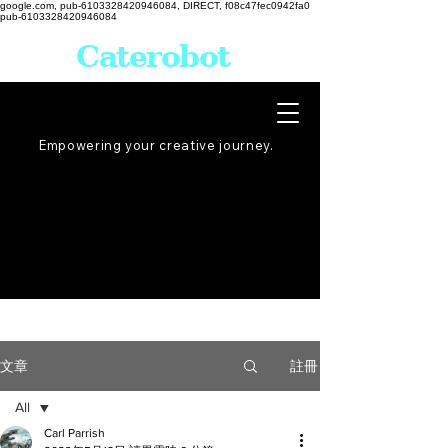
google.com, pub-6103328420946084, DIRECT, f08c47fec0942fa0
pub-6103328420946084
Caterobot
Empowering your creative
journey
.
註冊
文章
All
Carl Parrish