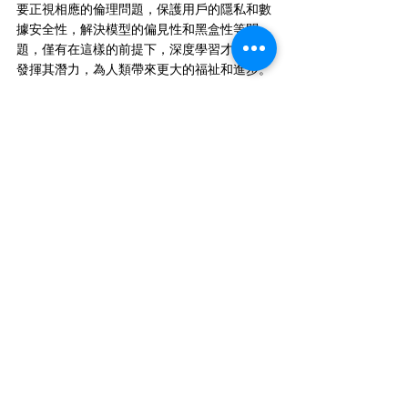
要正視相應的倫理問題，保護用戶的隱私和數
據安全性，解決模型的偏見性和黑盒性等問
題，僅有在這樣的前提下，深度學習才能真正
發揮其潛力，為人類帶來更大的福祉和進步。
Hsu Jia-Hui 編譯
#ExploringModelCapacity
#ApplicationProspects
#EthicalIssues
#AI
#DeepLearning
#MachineLearning
#NeuralNetworks
#Algorithm
#DataPrivacy
#Bias
#Transparency
#Accountability
#Fairness
#Robustness
#HumanAICollaboration
人工智慧
機器學習
深度學習
Deep learning
Machine learning
Artificial intelligence
Neural networks
神經網路
演算法
Algorithm
資料隱私
Data privacy
Robustness
Application prospects
Exploring
Ethical issues
Bias