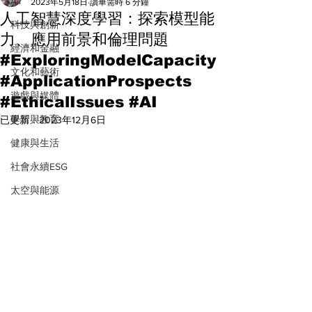
All
2023年5月18日
讀畢需時 6 分鐘
人工智慧深度學習：探索模型能
科技與創新
力、應用前景和倫理問題
經濟和金融
#ExploringModelCapacity
文化和藝術
#ApplicationProspects
遊戲與媒體
#EthicalIssues #AI
學習與教育
已更新：
2023年12月6日
健康與生活
社會永續ESG
太空與能源