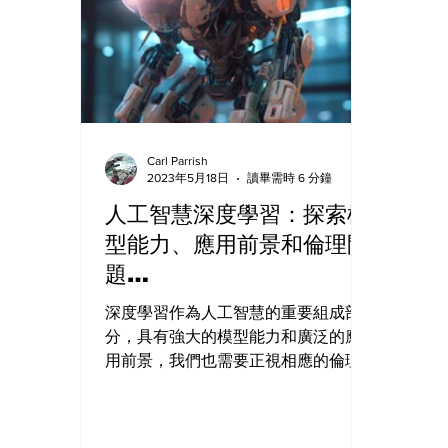
Carl Parrish
2023年5月18日
讀畢需時 6 分鐘
人工智慧深度學習：探索模
型能力、應用前景和倫理問
題
#ExploringModelCapa
深度學習作為人工智慧的重要組成部
city
分，具有強大的模型能力和廣泛的應
#ApplicationProspect
用前景，我們也需要正視相應的倫理
問題，保護用戶的隱私和數據安全
s #EthicalIssues #AI
性，解決模型的偏見性和黑盒性等問
題，僅有在這樣的前提下，深度學習