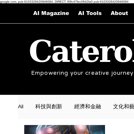
google.com, pub-6103328420946084, DIRECT, f08c47fec0942fa0 pub-6103328420946084
AI Magazine
AI Tools
About
Catero
Empowering your creative journey
All
科技與創新
經濟和金融
文化和