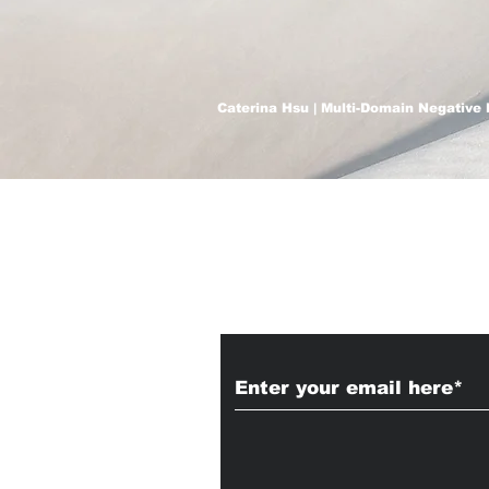
Caterina Hsu | Multi-Domain Negative 
Subscribe to Our