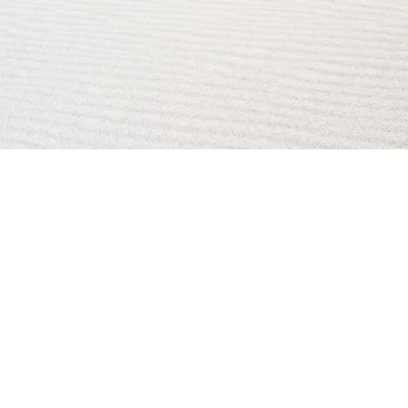
AI Magazine
AI Tools
About
Index