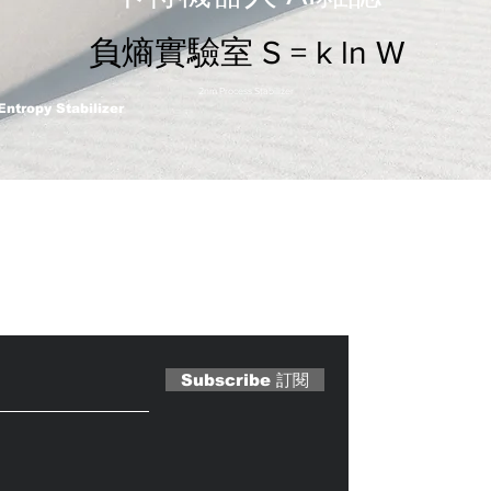
負熵實驗室 S = k ln W
2nm Process Stabilizer
Entropy Stabilizer
 Magazine 訂閱文章
Subscribe 訂閱