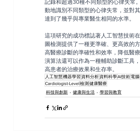
記錄和超過30種不同類型的心律失常
動地識別不同類型的心律失常，並對
達到了幾乎與專業醫生相同的水準。
這項研究的成功標誌著人工智慧技術
圖檢測提供了一種更準確、更高效的
高醫療診斷的準確性和效率，降低醫
演算法還可以作為一種輔助診斷工具
高患者的治療效果和生存率。
人工智慧
機器學習
資料分析
資料科學
AI技術
電腦
Cardiologist-Level
檢測
健康醫療
科技與創新
健康與生活
學習與教育