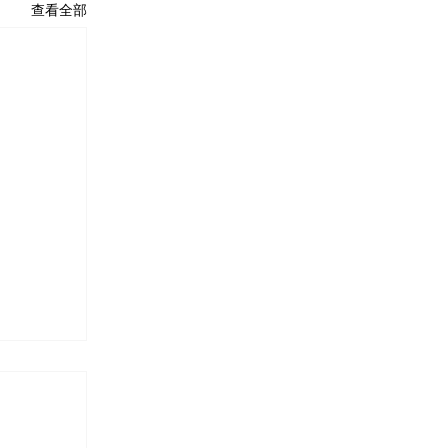
查看全部
oT）開
物聯網開發