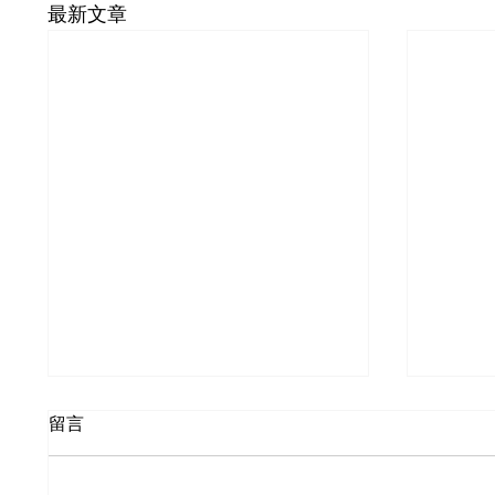
最新文章
Qwen-VL-Max 視覺理解能
Lovab
留言
力評測：阿里巴巴多模態 AI
全端應
真的追上 GPT-4o 了嗎？
業者真
Qwen-VL-Max 是阿里巴巴旗艦多
Lovab