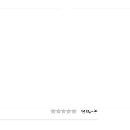
le vs Bolt.new：AI
入門電子與物聯網（I
評等為 0（最高為 5 顆星）。
暫無評等
用生成工具讓非技術創
發的平台Arduino
的能獨立做產品嗎？
le 和 Bolt.new 都讓非技術
Arduino 是進入電子與