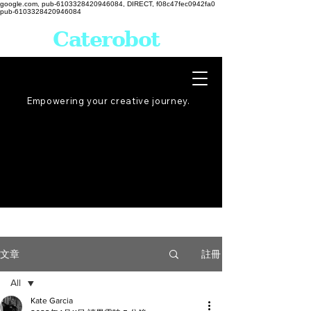
google.com, pub-6103328420946084, DIRECT, f08c47fec0942fa0
pub-6103328420946084
Caterobot
Empowering your creative
journey
.
註冊
文章
All
Kate Garcia