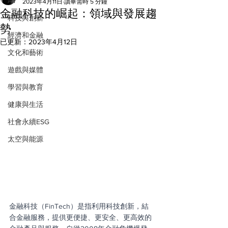
All
2023年4月11日
讀畢需時 5 分鐘
金融科技的崛起：領域與發展趨
科技與創新
勢
經濟和金融
已更新：
2023年4月12日
文化和藝術
遊戲與媒體
學習與教育
健康與生活
社會永續ESG
太空與能源
金融科技（FinTech）是指利用科技創新，結
合金融服務，提供更便捷、更安全、更高效的