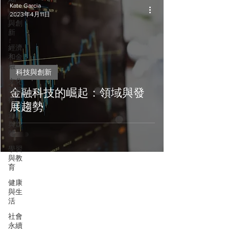
Kate Garcia
科技
2023年4月11日
與創
新
經濟
和金
融
科技與創新
文化
和藝
金融科技的崛起：領域與發
術
展趨勢
遊戲
與媒
體
學習
與教
育
健康
與生
活
社會
永續