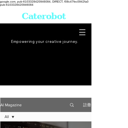
google.com, pub-6103328420946084, DIRECT, f08c47fec0942fa0
pub-6103328420946084
Caterobot
Empowering your creative
journey
.
註冊
AI Magazine
All
All