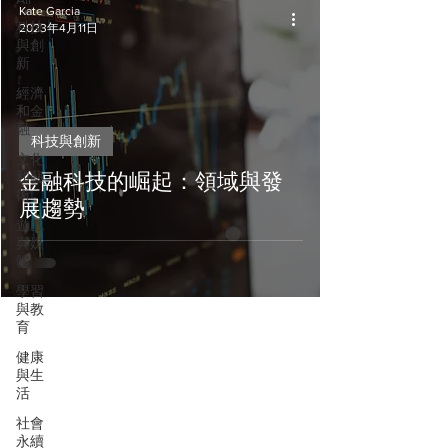
Kate Garcia
科技
2023年4月11日
與創
新
經濟
和金
融
科技與創新
文化
和藝
金融科技的崛起：領域與發
術
展趨勢
遊戲
與媒
體
學習
與教
育
健康
與生
活
社會
永續