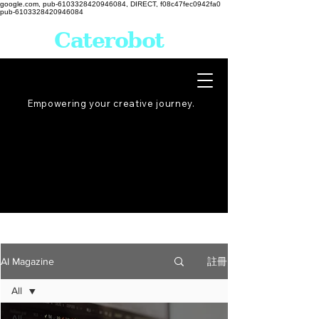
google.com, pub-6103328420946084, DIRECT, f08c47fec0942fa0
pub-6103328420946084
Caterobot
Empowering your creative
journey
.
註冊
AI Magazine
All
All