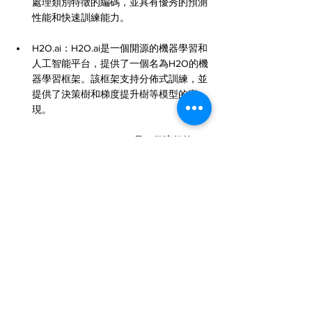
處理類別特徵的編碼，並具有優秀的預測
性能和快速訓練能力。
H2O.ai：H2O.ai是一個開源的機器學習和
人工智能平台，提供了一個名為H2O的機
器學習框架。該框架支持分佈式訓練，並
提供了決策樹和梯度提升樹等模型的實
現。
scikit-learn：scikit-learn是一個流行的
Python機器學習庫，其中包含了許多機器
學習算法和工具，包括決策樹和隨機森林
等模型的實現。它提供了豐富的功能和易
於使用的API，適用於各種機器學習任
務。
Hsu Jia-Hui 編譯
#決策樹
, 
#DecisionTree
, 
#機器學習
, 
#MachineLearning
, 
#分類
, 
#Classification
, 
#回