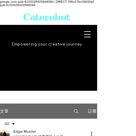
google.com, pub-6103328420946084, DIRECT, f08c47fec0942fa0
pub-6103328420946084
Caterobot
Empowering your creative
journey
.
註冊
文章
All
Edgar Mueller