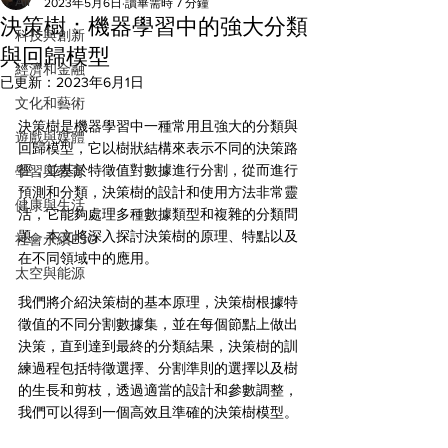
All
2023年5月6日
讀畢需時 7 分鐘
決策樹：機器學習中的強大分類
科技與創新
與回歸模型
經濟和金融
已更新：
2023年6月1日
文化和藝術
決策樹是機器學習中一種常用且強大的分類與
遊戲與媒體
回歸模型，它以樹狀結構來表示不同的決策路
徑，並基於特徵值對數據進行分割，從而進行
學習與教育
預測和分類，決策樹的設計和使用方法非常靈
健康與生活
活，它能夠處理多種數據類型和複雜的分類問
題。本文將深入探討決策樹的原理、特點以及
社會永續ESG
在不同領域中的應用。
太空與能源
我們將介紹決策樹的基本原理，決策樹根據特
徵值的不同分割數據集，並在每個節點上做出
決策，直到達到最終的分類結果，決策樹的訓
練過程包括特徵選擇、分割準則的選擇以及樹
的生長和剪枝，透過適當的設計和參數調整，
我們可以得到一個高效且準確的決策樹模型。