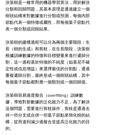
決策樹是一種常用的機器學習算法，用於解決
分類和回歸問題，其基本原理是通過建立一個
樹狀結構來對數據進行分類或預測，每個內部
節點代表一個特徵或屬性，而每個葉子節點代
表一個分類或回歸結果。
決策樹的建構過程可以分為兩個主要階段：生
長（樹的生成）和剪枝，在生長階段，決策樹
根據訓練數據的特徵和目標變量來進行遞歸分
割，這一過程基於特徵的不純度（如基尼不確
定性或信息增益）來選擇最佳的分割點，通過
重複遞歸分割，最終形成一個樹狀結構，其中
每個葉子節點都對應一個類別或一個回歸值。
決策樹容易過度擬合（overfitting）訓練數
據，導致對新數據的泛化能力不足，為了解決
這個問題，需要進行剪枝操作，剪枝是通過去
掉一些分支或合併一些葉子節點來簡化樹的結
構，從而達到減少過擬合並提高泛化能力的目
的。