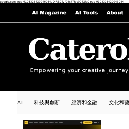
google.com, pub-6103328420946084, DIRECT, f08c47fec0942fa0 pub-6103328420946084
AI Magazine
AI Tools
About
Catero
Empowering your creative journey
All
科技與創新
經濟和金融
文化和