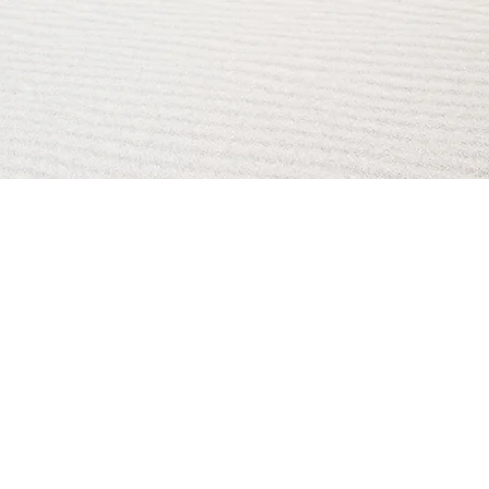
AI Magazine
AI Tools
About
Index