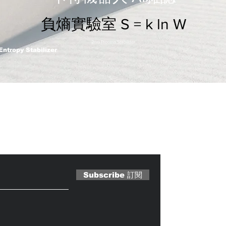
負熵實驗室 S = k ln W
2nm Process Stabilizer
Entropy Stabilizer
 Magazine 訂閱文章
Subscribe 訂閱