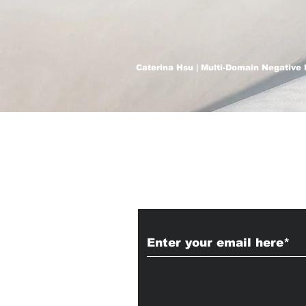
Caterina Hsu | Multi-Domain Negative 
Subscribe to Our