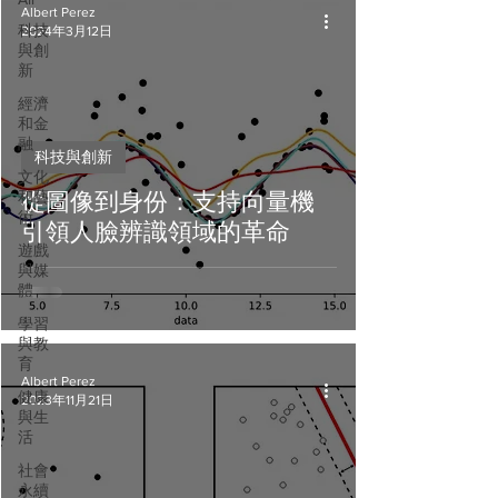
Albert Perez
科技
2024年3月12日
與創
新
經濟
和金
融
科技與創新
文化
和藝
從圖像到身份：支持向量機
術
引領人臉辨識領域的革命
遊戲
與媒
體
學習
與教
育
Albert Perez
健康
2023年11月21日
與生
活
社會
永續