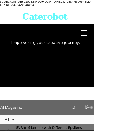
google.com, pub-6103328420946084, DIRECT, f08c47fec0942fa0
pub-6103328420946084
Caterobot
Empowering your creative
journey
.
註冊
AI Magazine
All
All