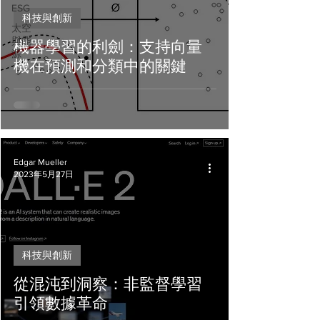
ESG
科技與創新
太空
與能
機器學習的利劍：支持向量
源
機在預測和分類中的關鍵
Edgar Mueller
2023年5月27日
科技與創新
從混沌到洞察：非監督學習
引領數據革命