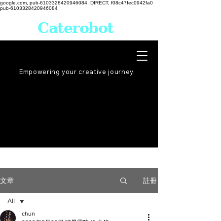
google.com, pub-6103328420946084, DIRECT, f08c47fec0942fa0
pub-6103328420946084
Caterobot
Empowering your creative
journey
.
註冊
文章
All
chun