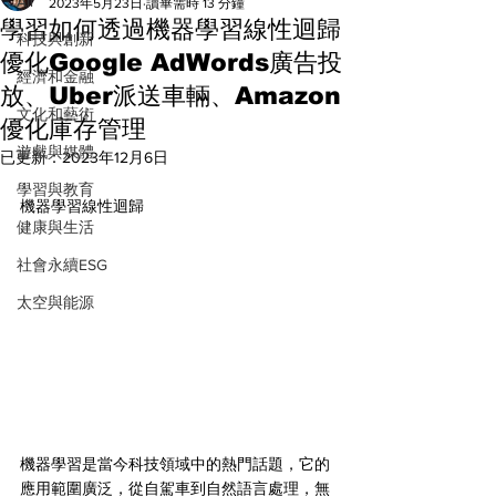
All
2023年5月23日
讀畢需時 13 分鐘
學習如何透過機器學習線性迴歸
科技與創新
優化Google AdWords廣告投
經濟和金融
放、Uber派送車輛、Amazon
文化和藝術
優化庫存管理
遊戲與媒體
已更新：
2023年12月6日
學習與教育
機器學習線性迴歸
健康與生活
社會永續ESG
太空與能源
機器學習是當今科技領域中的熱門話題，它的
應用範圍廣泛，從自駕車到自然語言處理，無