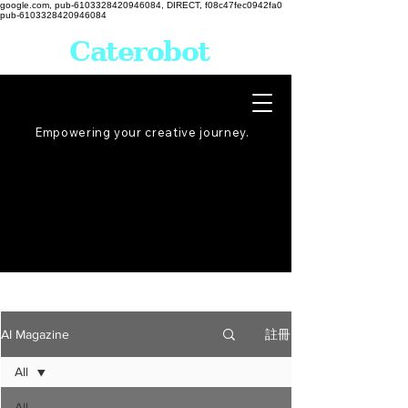
google.com, pub-6103328420946084, DIRECT, f08c47fec0942fa0
pub-6103328420946084
Caterobot
Empowering your creative
journey
.
註冊
AI Magazine
All
All