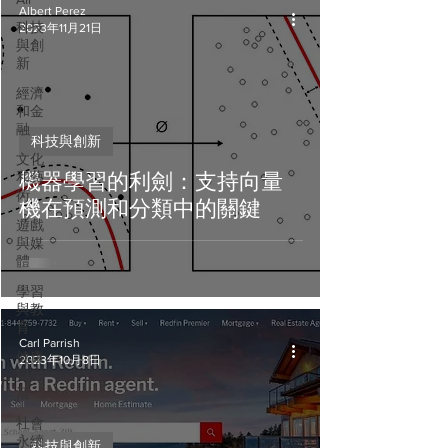
Albert Perez
科技
2023年11月21日
與創
新
經濟
和金
融
科技與創新
文化
和藝
機器學習的利劍：支持向量
術
機在預測和分類中的關鍵
遊戲
與媒
體
學習
與教
育
Carl Parrish
健康
2023年10月8日
與生
活
社會
永續
科技與創新