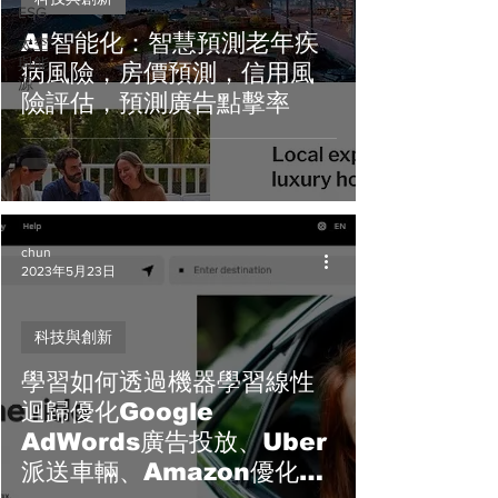
ESG
AI智能化：智慧預測老年疾
太空
與能
病風險，房價預測，信用風
源
險評估，預測廣告點擊率
chun
2023年5月23日
科技與創新
學習如何透過機器學習線性
迴歸優化Google
AdWords廣告投放、Uber
派送車輛、Amazon優化庫