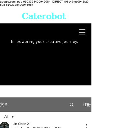
google.com, pub-6103328420946084, DIRECT, f08c47fec0942fa0
pub-6103328420946084
Caterobot
Empowering your creative
journey
.
註冊
文章
All
Lin Chen Xi