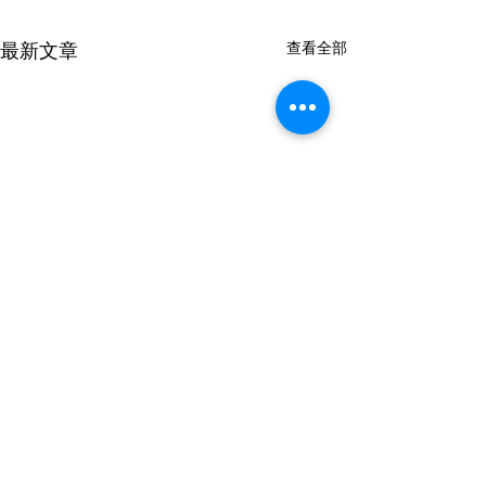
查看全部
最新文章
Google NotebookLM
行銷企劃的職務
的 AI Podcast 功能：學
能力特質?
習方式正在被顛覆嗎？