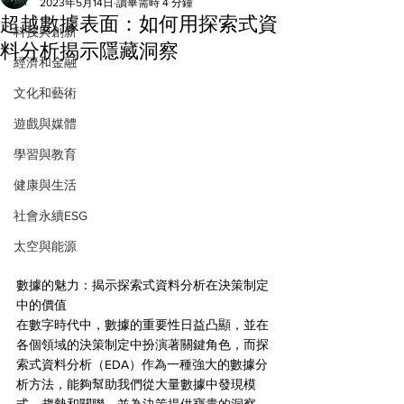
All
2023年5月14日
讀畢需時 4 分鐘
超越數據表面：如何用探索式資
科技與創新
料分析揭示隱藏洞察
經濟和金融
文化和藝術
遊戲與媒體
學習與教育
健康與生活
社會永續ESG
太空與能源
數據的魅力：揭示探索式資料分析在決策制定
中的價值
在數字時代中，數據的重要性日益凸顯，並在
各個領域的決策制定中扮演著關鍵角色，而探
索式資料分析（EDA）作為一種強大的數據分
析方法，能夠幫助我們從大量數據中發現模