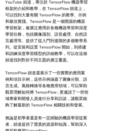
YouTube 頻道，專注於 TensorFlow 機器學習
框架的介紹和教學，在 TensorFlow 頻道上，
可以找到大量有關 TensorFlow 的教學、示例
和最佳實踐。TensorFlow 是一個開源的機器
學習框架，被廣泛應用於各種機器學習和深度
學習任務，包括圖像識別、語音處理、自然語
言處理等。提供了從入門到進階的多個教學系
列。從安裝和設置 TensorFlow 開始，到搭建
和訓練深度學習模型的詳細教學，可以在這個
頻道找到對於不同主題的廣泛覆蓋。
TensorFlow 頻道還展示了一些實際的應用案
例和項目示例，這些示例涵蓋了圖像分類、語
言生成、風格轉換等各種應用領域，可以幫助
觀眾理解如何將 TensorFlow ; 更邀請了一些領
域專家和開發人員進行分享和訪談，讓觀眾能
夠了解最新的 TensorFlow 相關技術和發展。
無論是初學者還是有一定經驗的機器學習從業
者，頻道提供了寶貴的資源和知識，幫助深入
學習和應用TensorFlow 。