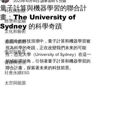
All
2023年10月14日
讀畢需時 5 分鐘
量子計算與機器學習的聯合計
科技與創新
畫：The University of
經濟和金融
Sydney 的科學奇蹟
文化和藝術
在當今的科技浪潮中，量子計算和機器學習被
遊戲與媒體
視為科學的奇蹟，正在改變我們未來的可能
學習與教育
性，悉尼大學（University of Sydney）在這一
領域嶄露頭角，引領著量子計算和機器學習的
健康與生活
聯合計畫，探索著未來的科技前景。
社會永續ESG
太空與能源