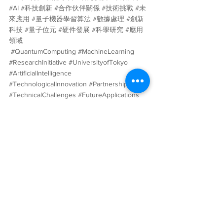
#AI
#科技創新
#合作伙伴關係
#技術挑戰
#未
來應用
#量子機器學習算法
#數據處理
#創新
科技
#量子位元
#硬件發展
#科學研究
#應用
領域
#QuantumComputing
#MachineLearning
#ResearchInitiative
#UniversityofTokyo
#ArtificialIntelligence
#TechnologicalInnovation
#Partnerships
#TechnicalChallenges
#FutureApplications
#QuantumMachineLearningAlgorithms
#DataProcessing
#InnovativeTechnology
#QuantumBits
#HardwareDevelopment
#ScientificResearch
#ApplicationDomains
悉尼大學的聯合計畫代表了未來科技的一大希
望，將改變我們的計算方式、優化我們的機器
學習模型，並創造新的應用領域。這一聯合計
畫的成功有望為科學、工業和商業領域帶來革