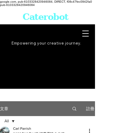
google.com, pub-6103328420946084, DIRECT, f08c47fec0942fa0
pub-6103328420946084
Caterobot
Empowering your creative
journey
.
註冊
文章
All
Carl Parrish