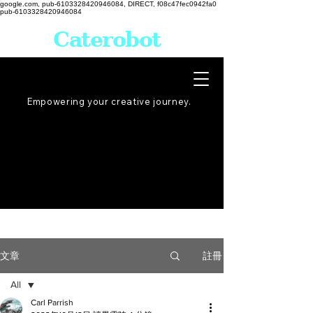
google.com, pub-6103328420946084, DIRECT, f08c47fec0942fa0
pub-6103328420946084
Caterobot
Empowering your creative
journey
.
註冊
文章
All
Carl Parrish