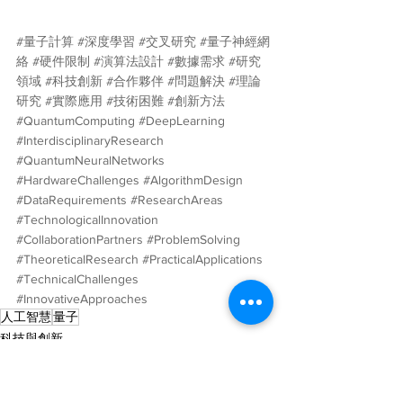
#量子計算
#深度學習
#交叉研究
#量子神經網
絡
#硬件限制
#演算法設計
#數據需求
#研究
領域
#科技創新
#合作夥伴
#問題解決
#理論
研究
#實際應用
#技術困難
#創新方法
#QuantumComputing
#DeepLearning
#InterdisciplinaryResearch
#QuantumNeuralNetworks
#HardwareChallenges
#AlgorithmDesign
#DataRequirements
#ResearchAreas
#TechnologicalInnovation
#CollaborationPartners
#ProblemSolving
#TheoreticalResearch
#PracticalApplications
#TechnicalChallenges
#InnovativeApproaches
人工智慧
量子
科技與創新
太空與能源