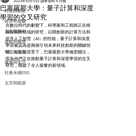
All
2023年10月12日
讀畢需時 4 分鐘
巴塞羅那大學：量子計算和深度
科技與創新
學習的交叉研究
經濟和金融
在數位時代的劇變下，科學家和工程師正在積
文化和藝術
極探索跨領域的研究，以開創新的計算方法和
提升人工智慧（AI）的性能，量子計算和深度
遊戲與媒體
學習被認為是兩個引領未來科技創新的關鍵領
學習與教育
域，在這個背景下，巴塞羅那大學備受關注，
因為他們正在推動量子計算和深度學習的交叉
健康與生活
研究，開啟了令人振奮的新領域。
社會永續ESG
太空與能源