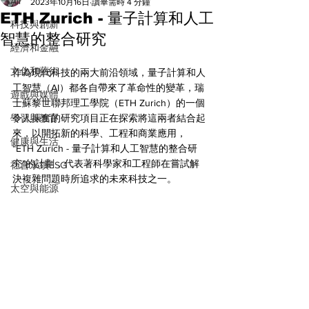
All
2023年10月16日
讀畢需時 4 分鐘
ETH Zurich - 量子計算和人工
科技與創新
智慧的整合研究
經濟和金融
文化和藝術
作為現代科技的兩大前沿領域，量子計算和人
工智慧（AI）都各自帶來了革命性的變革，瑞
遊戲與媒體
士蘇黎世聯邦理工學院（ETH Zurich）的一個
學習與教育
令人振奮的研究項目正在探索將這兩者結合起
來，以開拓新的科學、工程和商業應用，
健康與生活
“ETH Zurich - 量子計算和人工智慧的整合研
究”的計劃，代表著科學家和工程師在嘗試解
社會永續ESG
決複雜問題時所追求的未來科技之一。
太空與能源