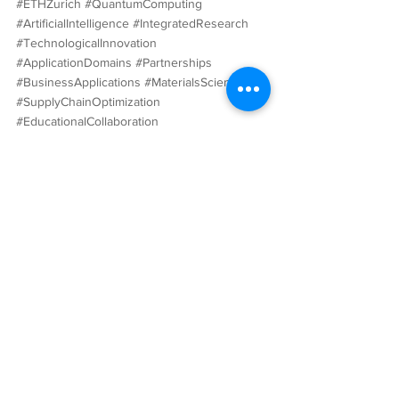
#ETHZurich
#QuantumComputing
#ArtificialIntelligence
#IntegratedResearch
#TechnologicalInnovation
#ApplicationDomains
#Partnerships
#BusinessApplications
#MaterialsScience
#SupplyChainOptimization
#EducationalCollaboration
#ResearchA
.erevements
機器學習
人工智能
量子
科技與創新
太空與能源
查看全部
最新文章