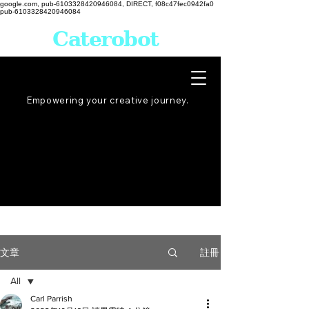
google.com, pub-6103328420946084, DIRECT, f08c47fec0942fa0
pub-6103328420946084
Caterobot
Empowering your creative
journey
.
註冊
文章
All
Carl Parrish