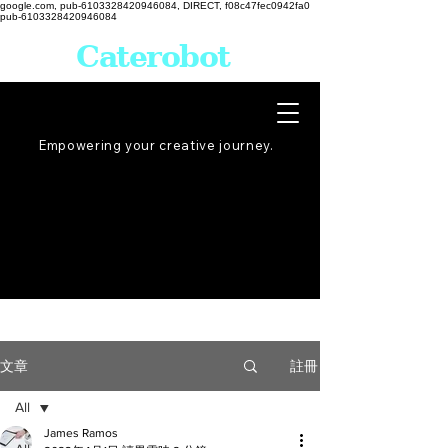
google.com, pub-6103328420946084, DIRECT, f08c47fec0942fa0
pub-6103328420946084
Caterobot
Empowering your creative
journey
.
註冊
文章
All
James Ramos