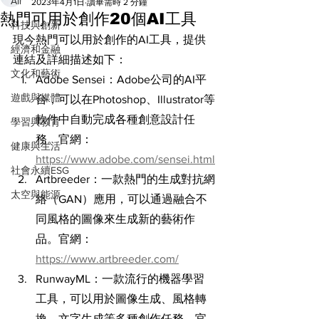
All
2023年4月1日
讀畢需時 2 分鐘
熱門可用於創作20個AI工具
科技與創新
現今熱門可以用於創作的AI工具，提供
經濟和金融
連結及詳細描述如下：
文化和藝術
Adobe Sensei：Adobe公司的AI平
遊戲與媒體
台，可以在Photoshop、Illustrator等
軟件中自動完成各種創意設計任
學習與教育
務。官網：
健康與生活
https://www.adobe.com/sensei.html
社會永續ESG
Artbreeder：一款熱門的生成對抗網
太空與能源
絡（GAN）應用，可以通過融合不
同風格的圖像來生成新的藝術作
品。官網：
https://www.artbreeder.com/
RunwayML：一款流行的機器學習
工具，可以用於圖像生成、風格轉
換、文字生成等多種創作任務。官