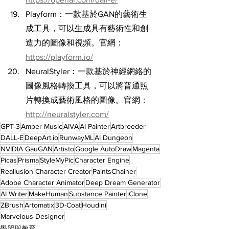
Playform：一款基於GAN的藝術生
成工具，可以生成具有藝術性和創
造力的圖像和視頻。官網：
https://playform.io/
NeuralStyler：一款基於神經網絡的
圖像風格轉換工具，可以將普通照
片轉換成藝術風格的圖像。官網：
http://neuralstyler.com/
GPT-3
Amper Music
AIVA
AI Painter
Artbreeder
DALL-E
DeepArt.io
RunwayML
AI Dungeon
NVIDIA GauGAN
Artisto
Google AutoDraw
Magenta
Picas
Prisma
StyleMyPic
Character Engine
Reallusion Character Creator
PaintsChainer
Adobe Character Animator
Deep Dream Generator
AI Writer
MakeHuman
Substance Painter
iClone
ZBrush
Artomatix
3D-Coat
Houdini
Marvelous Designer
學習與教育