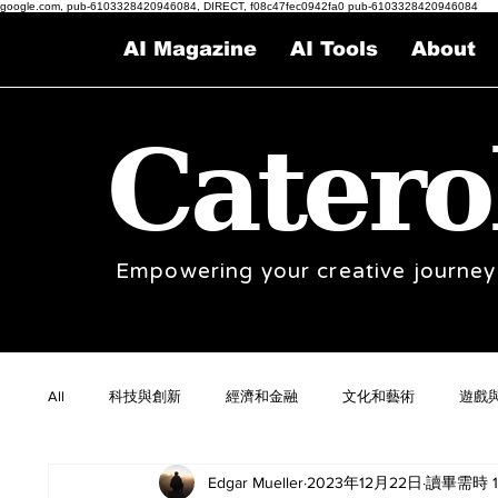
google.com, pub-6103328420946084, DIRECT, f08c47fec0942fa0 pub-6103328420946084
AI Magazine
AI Tools
About
Catero
Empowering your creative journey
All
科技與創新
經濟和金融
文化和藝術
遊戲
Edgar Mueller
2023年12月22日
讀畢需時 1