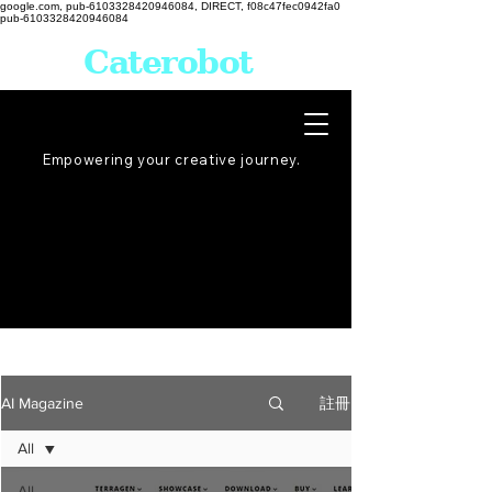
google.com, pub-6103328420946084, DIRECT, f08c47fec0942fa0
pub-6103328420946084
Caterobot
Empowering your creative
journey
.
註冊
AI Magazine
All
All