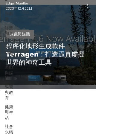
Edgar Mueller
科技
2023年12月22日
與創
新
經濟
和金
遊戲與媒體
融
程序化地形生成軟件
文化
和藝
Terragen：打造逼真虛擬
術
世界的神奇工具
遊戲
與媒
體
學習
與教
育
健康
與生
活
社會
永續