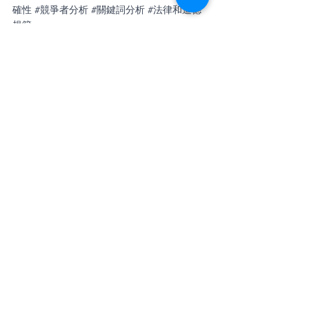
確性
#競爭者分析
#關鍵詞分析
#法律和道德
規範
#OnlineAdvertisingCompetition
#AdEffectiveness
#ROIImprovement
#ABTesting
#WebCrawlingTechnology
#AdCreatives
#DataAnalysisTools
#ClickThroughRate
#ConversionRate
#TargetAudience
#AdvertisingStrategy
#DataAccuracy
#CompetitorAnalysis
#KeywordAnalysis
#LegalEthicalCompliance
數據分析
Data analysis
數據收集
市場趨勢
Web scraping
Data collection
A/B testing
爬蟲技術
Keyword analysis
Online advertising
Market trends
Competitor analysis
關鍵詞分析
A/B測試
網路廣告
競爭者分析
廣告創意
ROI
廣告效益
數據保密
合法性
道德規範
目標受眾
Target audience
Advertising effectiveness
Ad creative
Legality
Data confidentiality
Ethical standards
科技與創新
經濟和金融