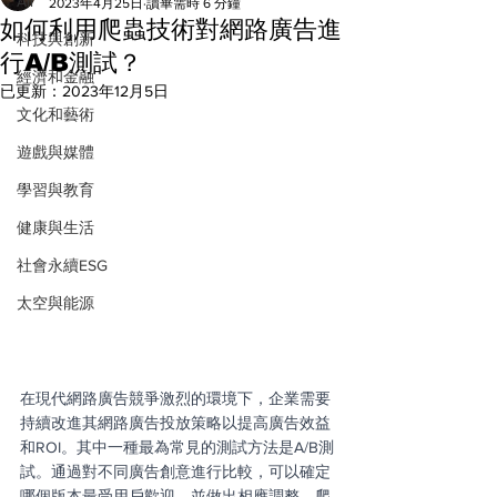
All
2023年4月25日
讀畢需時 6 分鐘
如何利用爬蟲技術對網路廣告進
科技與創新
行A/B測試？
經濟和金融
已更新：
2023年12月5日
文化和藝術
遊戲與媒體
學習與教育
健康與生活
社會永續ESG
太空與能源
在現代網路廣告競爭激烈的環境下，企業需要
持續改進其網路廣告投放策略以提高廣告效益
和ROI。其中一種最為常見的測試方法是A/B測
試。通過對不同廣告創意進行比較，可以確定
哪個版本最受用戶歡迎，並做出相應調整。爬