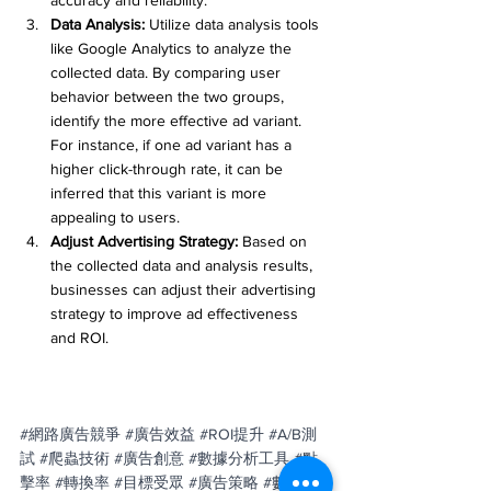
accuracy and reliability.
Data Analysis:
 Utilize data analysis tools 
like Google Analytics to analyze the 
collected data. By comparing user 
behavior between the two groups, 
identify the more effective ad variant. 
For instance, if one ad variant has a 
higher click-through rate, it can be 
inferred that this variant is more 
appealing to users.
Adjust Advertising Strategy:
 Based on 
the collected data and analysis results, 
businesses can adjust their advertising 
strategy to improve ad effectiveness 
and ROI.
#網路廣告競爭
#廣告效益
#ROI提升
#A
/B測
試 
#爬蟲技術
#廣告創意
#數據分析工具
#點
擊率
#轉換率
#目標受眾
#廣告策略
#數據準