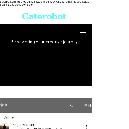
google.com, pub-6103328420946084, DIRECT, f08c47fec0942fa0
pub-6103328420946084
Caterobot
Empowering your creative
journey
.
註冊
文章
All
Edgar Mueller