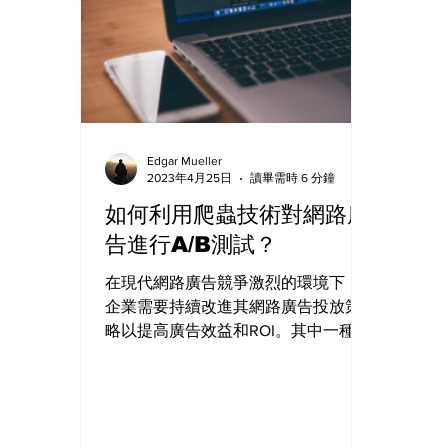
Edgar Mueller
2023年4月25日
讀畢需時 6 分鐘
如何利用爬蟲技術對網路廣
告進行A/B測試？
在現代網路廣告競爭激烈的環境下，
企業需要持續改進其網路廣告投放策
略以提高廣告效益和ROI。其中一種最
為常見的測試方法是A/B測試。通過對
不同廣告創意進行比較，可以確定哪
個版本最受用戶歡迎，並做出相應調
整。爬蟲技術可以被用來收集有關這