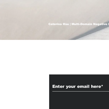
Caterina Hsu | Multi-Domain Negative 
Subscribe to Our