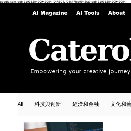
google.com, pub-6103328420946084, DIRECT, f08c47fec0942fa0 pub-6103328420946084
AI Magazine
AI Tools
About
Catero
Empowering your creative journey
All
科技與創新
經濟和金融
文化和