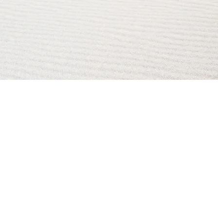
AI Magazine
AI Tools
About
Index