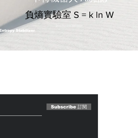
負熵實驗室 S = k ln W
2nm Process Stabilizer
Entropy Stabilizer
 Magazine 訂閱文章
Subscribe 訂閱