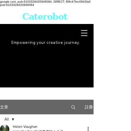
google.com, pub-6103328420946084, DIRECT, f08c47fec0942fa0
pub-6103328420946084
Caterobot
Empowering your creative
journey
.
註冊
文章
All
Helen Vaughan