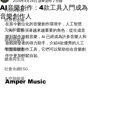
All
2024年4月24日
讀畢需時 2 分鐘
AI音樂創作：4款工具入門成為
科技與創新
音樂創作人
經濟和金融
在當今數位化的音樂創作環境中，人工智慧
文化和藝術
（AI）正扮演著越來越重要的角色，從生成音
樂到製作遊戲音樂，AI 已經成為許多音樂人和
遊戲與媒體
遊戲開發者的得力助手，介紹4款優秀的人工
學習與教育
智慧音樂創作工具，它們可以幫助你在音樂創
作中更加輕鬆自如。
健康與生活
社會永續ESG
太空與能源
Amper Music