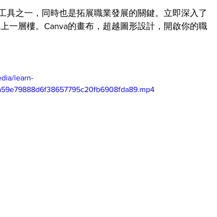
缺的工具之一，同時也是拓展職業發展的關鍵。立即深入了
上一層樓。Canva的畫布，超越圖形設計，開啟你的職
dia/learn-
a59e79888d6f38657795c20fb6908fda89.mp4