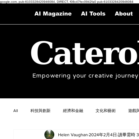
google.com, pub-6103328420946084, DIRECT, f08c47fec0942fa0 pub-6103328420946084
AI Magazine
AI Tools
About
Catero
Empowering your creative journey
All
科技與創新
經濟和金融
文化和藝術
遊戲
Helen Vaughan
2024年2月4日
讀畢需時 3