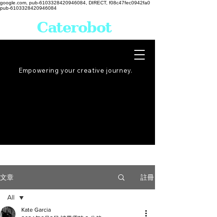
google.com, pub-6103328420946084, DIRECT, f08c47fec0942fa0
pub-6103328420946084
Caterobot
Empowering your creative
journey
.
註冊
文章
All
Kate Garcia