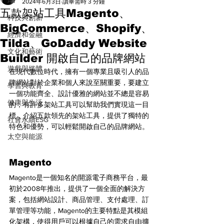
All
2024年6月3日
讀畢需時 3 分鐘
五款架站工具Magento、
科技與創新
BigCommerce、Shopify、
經濟和金融
Tilda、GoDaddy Website
文化和藝術
Builder 開啟自己的品牌網站
遊戲與媒體
在現代數位時代，擁有一個專業且吸引人的品
牌網站對於企業和個人來說至關重要，要建立
學習與教育
一個功能齊全、設計優雅的網站並不總是容易
健康與生活
的，有許多架站工具可以幫助我們實現這一目
標，介紹五款領先的架站工具，提供了獨特的
社會永續ESG
特色和優勢，可以輕鬆開啟自己的品牌網站。
太空與能源
Magento
Magento是一個知名的開源電子商務平台，最
初於2008年推出，提供了一個全面的解決方
案，包括網站設計、商品管理、支付處理、訂
單管理等功能，Magento的主要特點是其模組
化架構，使得用戶可以根據自己的需求自由擴