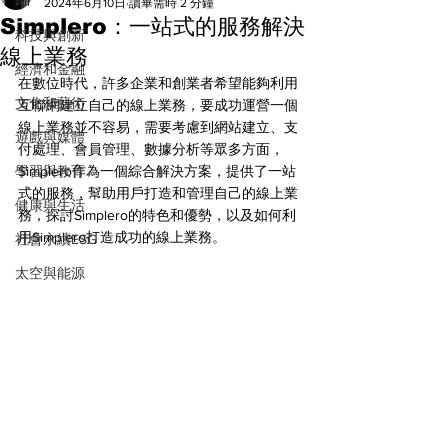
All
2024年6月10日
讀畢需時 2 分鐘
Simplero：一站式的服務解決
科技與創新
線上業務
經濟和金融
在數位時代，許多企業和創業者希望能夠利用
文化和藝術
互聯網建立自己的線上業務，要成功運營一個
線上業務並不容易，需要考慮到網站建立、支
遊戲與媒體
付處理、會員管理、數據分析等眾多方面，
學習與教育
Simplero作為一個綜合解決方案，提供了一站
式的服務，幫助用戶打造和管理自己的線上業
健康與生活
務，探討Simplero的特色和優勢，以及如何利
用Simplero打造成功的線上業務。
社會永續ESG
太空與能源