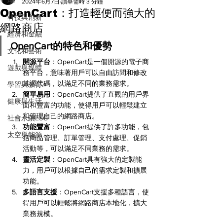
All
2024年6月7日
讀畢需時 3 分鐘
OpenCart：打造輕便而強大的
科技與創新
網路商店
經濟和金融
OpenCart的特色和優勢
文化和藝術
開源平台
：OpenCart是一個開源的電子商
遊戲與媒體
務平台，意味著用戶可以自由訪問和修改
其源代碼，以滿足不同的業務需求。
學習與教育
簡單易用
：OpenCart提供了直觀的用戶界
健康與生活
面和豐富的功能，使得用戶可以輕鬆建立
和管理自己的網路商店。
社會永續ESG
功能豐富
：OpenCart提供了許多功能，包
太空與能源
括商品管理、訂單管理、支付處理、促銷
活動等，可以滿足不同業務的需求。
靈活定製
：OpenCart具有強大的定製能
力，用戶可以根據自己的需求定製和擴展
功能。
多語言支援
：OpenCart支援多種語言，使
得用戶可以輕鬆將網路商店本地化，擴大
業務規模。