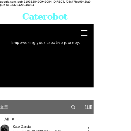
google.com, pub-6103328420946084, DIRECT, f08c47fec0942fa0
pub-6103328420946084
Caterobot
Empowering your creative
journey
.
註冊
文章
All
Kate Garcia