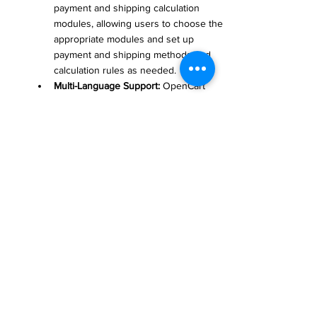
payment and shipping calculation 
modules, allowing users to choose the 
appropriate modules and set up 
payment and shipping methods and 
calculation rules as needed.
Multi-Language Support:
 OpenCart 
supports multiple languages, making it 
easy for users to localize their 
websites and expand their business.
OpenCart is an open-source e-commerce 
platform that provides rich features and 
flexible customization, making it easy for 
businesses to build and manage their 
online stores of various scales and 
requirements. Its simplicity, rich features, 
and flexible customization make OpenCart 
an ideal choice for creating lightweight yet 
powerful online stores.