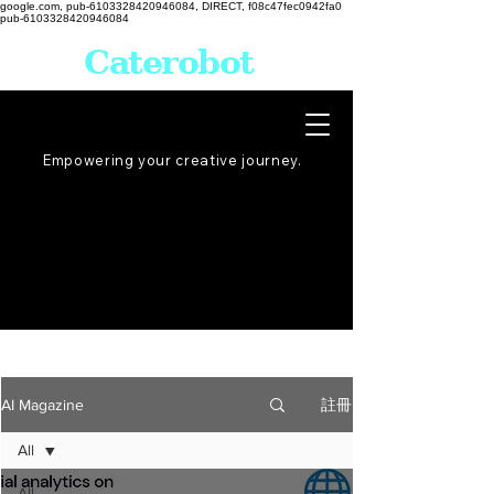
google.com, pub-6103328420946084, DIRECT, f08c47fec0942fa0
pub-6103328420946084
Caterobot
Empowering your creative
journey
.
註冊
AI Magazine
All
All