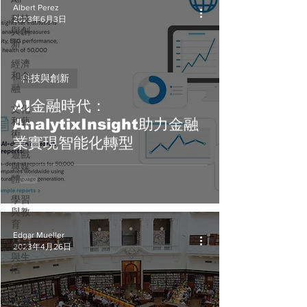
Albert Perez
科技
2023年6月3日
與創
新
經濟
和金
科技與創新
融
AI金融時代：
文化
和藝
AnalytixInsight助力金融
術
業實現智能化轉型
遊戲
與媒
體
學習
與教
育
Edgar Mueller
健康
2023年4月26日
與生
活
社會
永續