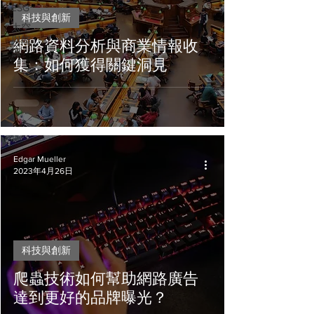
ESG
科技與創新
太空
與能
網路資料分析與商業情報收
源
集：如何獲得關鍵洞見
Edgar Mueller
2023年4月26日
科技與創新
爬蟲技術如何幫助網路廣告
達到更好的品牌曝光？