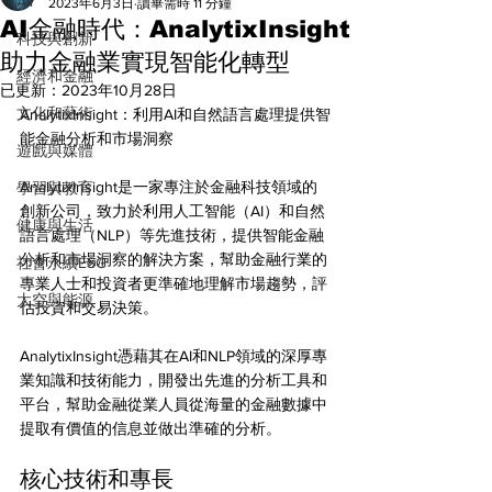
All
2023年6月3日
讀畢需時 11 分鐘
AI金融時代：AnalytixInsight
科技與創新
助力金融業實現智能化轉型
經濟和金融
已更新：
2023年10月28日
文化和藝術
AnalytixInsight：利用AI和自然語言處理提供智
能金融分析和市場洞察
遊戲與媒體
AnalytixInsight是一家專注於金融科技領域的
學習與教育
創新公司，致力於利用人工智能（AI）和自然
健康與生活
語言處理（NLP）等先進技術，提供智能金融
分析和市場洞察的解決方案，幫助金融行業的
社會永續ESG
專業人士和投資者更準確地理解市場趨勢，評
太空與能源
估投資和交易決策。
AnalytixInsight憑藉其在AI和NLP領域的深厚專
業知識和技術能力，開發出先進的分析工具和
平台，幫助金融從業人員從海量的金融數據中
提取有價值的信息並做出準確的分析。
核心技術和專長