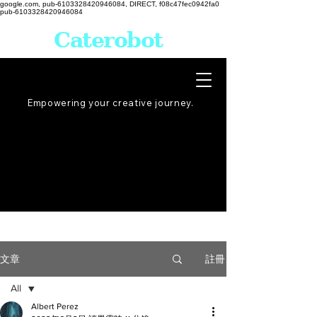
google.com, pub-6103328420946084, DIRECT, f08c47fec0942fa0
pub-6103328420946084
Caterobot
Empowering your creative
journey
.
註冊
文章
All
Albert Perez