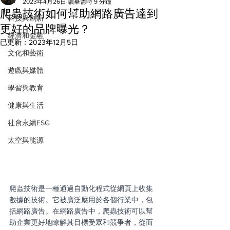
All
2023年4月26日
讀畢需時 9 分鐘
爬蟲技術如何幫助網路廣告達到
科技與創新
更好的品牌曝光？
經濟和金融
已更新：
2023年12月5日
文化和藝術
遊戲與媒體
學習與教育
健康與生活
社會永續ESG
太空與能源
爬蟲技術是一種通過自動化程式從網頁上收集
數據的技術。它被廣泛應用於各個行業中，包
括網路廣告。在網路廣告中，爬蟲技術可以幫
助企業更好地瞭解其目標受眾和競爭者，從而