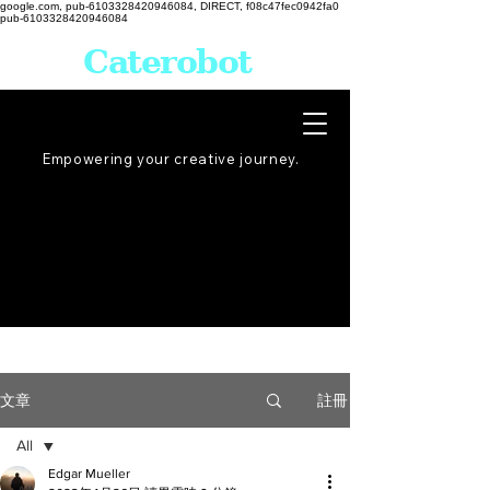
google.com, pub-6103328420946084, DIRECT, f08c47fec0942fa0
pub-6103328420946084
Caterobot
Empowering your creative
journey
.
註冊
文章
All
Edgar Mueller