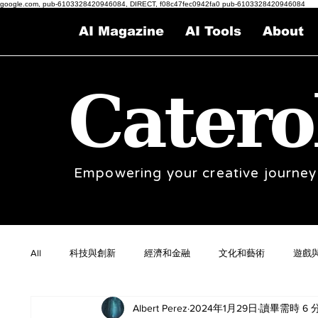
google.com, pub-6103328420946084, DIRECT, f08c47fec0942fa0 pub-6103328420946084
AI Magazine
AI Tools
About
Catero
Empowering your creative journey
All
科技與創新
經濟和金融
文化和藝術
遊戲
Albert Perez
2024年1月29日
讀畢需時 6 