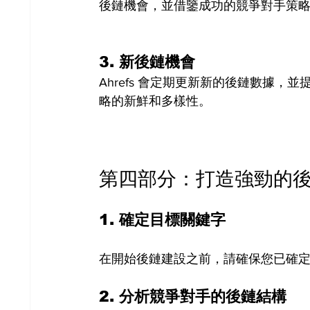
後鏈機會，並借鑒成功的競爭對手策
3. 
新後鏈機會
Ahrefs 會定期更新新的後鏈數據
略的新鮮和多樣性。
第四部分：打造強勁的
1. 
確定目標關鍵字
在開始後鏈建設之前，請確保您已確
2. 
分析競爭對手的後鏈結構