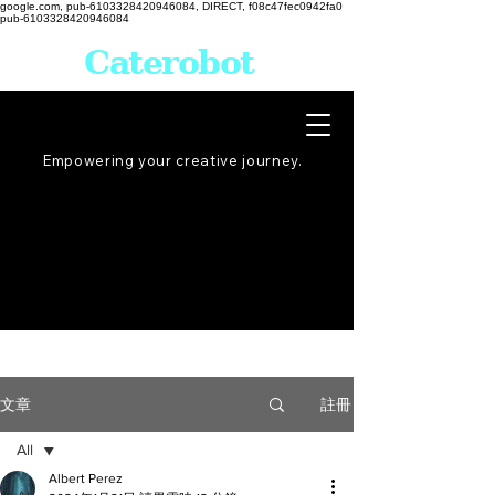
google.com, pub-6103328420946084, DIRECT, f08c47fec0942fa0
pub-6103328420946084
Caterobot
Empowering your creative
journey
.
註冊
文章
All
Albert Perez