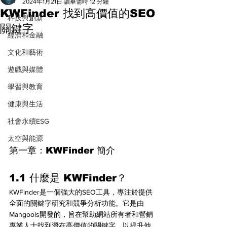
All
2024年1月21日
讀畢需時 12 分鐘
KWFinder 找到高價值的SEO
科技與創新
關鍵字
經濟和金融
文化和藝術
遊戲與媒體
學習與教育
健康與生活
社會永續ESG
太空與能源
第一章：KWFinder 簡介
1.1 什麼是 KWFinder？
KWFinder是一個強大的SEO工具，專注於提供
全面的關鍵字研究和競爭分析功能。它是由
Mangools開發的，旨在幫助網站所有者和營銷
專業人士找到潛在高價值的關鍵字，以提升他