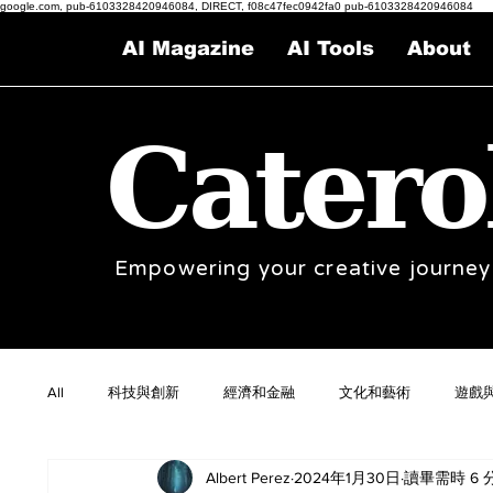
google.com, pub-6103328420946084, DIRECT, f08c47fec0942fa0 pub-6103328420946084
AI Magazine
AI Tools
About
Catero
Empowering your creative journey
All
科技與創新
經濟和金融
文化和藝術
遊戲
Albert Perez
2024年1月30日
讀畢需時 6 