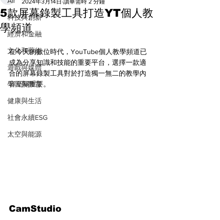
All
2024年3月14日
讀畢需時 2 分鐘
5款屏幕錄製工具打造YT個人教
科技與創新
學頻道
經濟和金融
文化和藝術
在今天的數位時代，YouTube個人教學頻道已
成為分享知識和技能的重要平台，選擇一款適
遊戲與媒體
合的屏幕錄製工具對於打造獨一無二的教學內
學習與教育
容至關重要。
健康與生活
社會永續ESG
太空與能源
CamStudio 