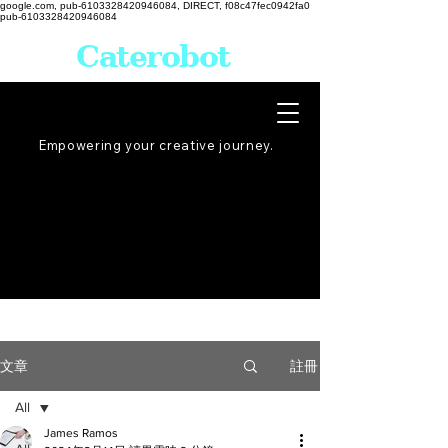
google.com, pub-6103328420946084, DIRECT, f08c47fec0942fa0
pub-6103328420946084
Caterobot
Empowering your creative
journey
.
註冊
文章
All
James Ramos