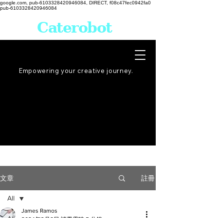
google.com, pub-6103328420946084, DIRECT, f08c47fec0942fa0
pub-6103328420946084
Caterobot
Empowering your creative
journey
.
註冊
文章
All
James Ramos