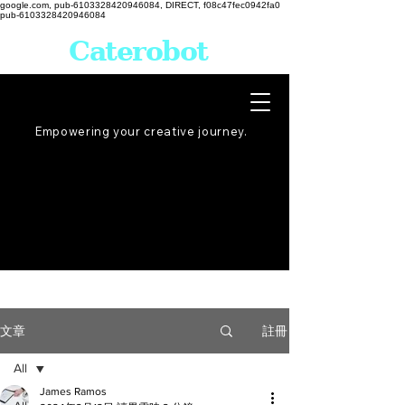
google.com, pub-6103328420946084, DIRECT, f08c47fec0942fa0
pub-6103328420946084
Caterobot
Empowering your creative
journey
.
註冊
文章
All
James Ramos