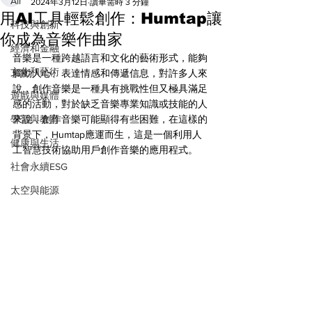
All
2024年3月12日
讀畢需時 3 分鐘
用AI工具輕鬆創作：Humtap讓
科技與創新
你成為音樂作曲家
經濟和金融
音樂是一種跨越語言和文化的藝術形式，能夠
文化和藝術
觸動人心、表達情感和傳遞信息，對許多人來
說，創作音樂是一種具有挑戰性但又極具滿足
遊戲與媒體
感的活動，對於缺乏音樂專業知識或技能的人
學習與教育
來說，創作音樂可能顯得有些困難，在這樣的
背景下，Humtap應運而生，這是一個利用人
健康與生活
工智慧技術協助用戶創作音樂的應用程式。
社會永續ESG
太空與能源