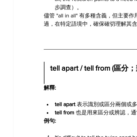
步調查）。
儘管 "all in all" 有多種含義
過，在特定語境中，確保確切理解其
tell apart / tell from (
解釋:
tell apart
 表示識別或區分兩個或
tell from
 也是用來區分或辨認，
例句: