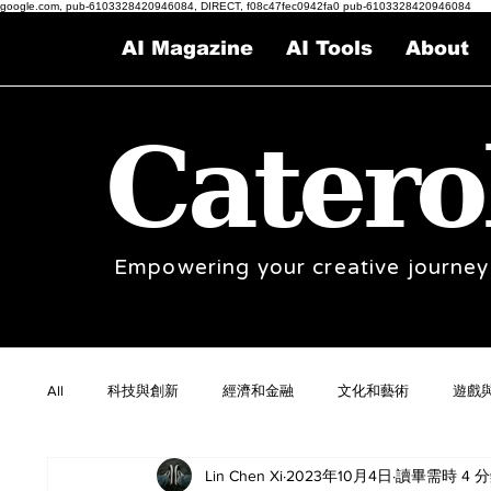
google.com, pub-6103328420946084, DIRECT, f08c47fec0942fa0 pub-6103328420946084
AI Magazine
AI Tools
About
Catero
Empowering your creative journey
All
科技與創新
經濟和金融
文化和藝術
遊戲
Lin Chen Xi
2023年10月4日
讀畢需時 4 