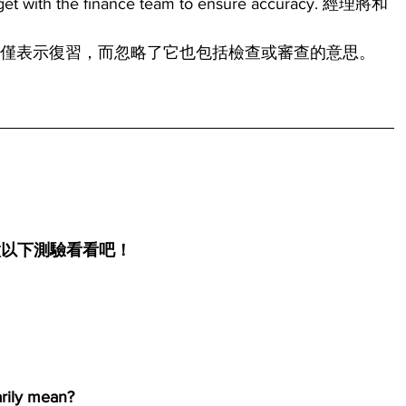
dget with the finance team to ensure accuracy. 經理將和
。
ver" 僅表示復習，而忽略了它也包括檢查或審查的意思。
做以下測驗看看吧！
rily mean?