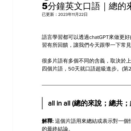
5分鐘英文口語｜總的來說 a
已更新：
2023年11月22日
語言學習都可以透過chatGPT來做
習有所回饋，讓我們今天跟學一下常見的英
很多片語有多個不同的含義，取決於
四個片語，50天就口語超級進步。(第2
all in all (總的來說；總
解釋: 
這個片語用來總結或表示對一個
的最終結論。