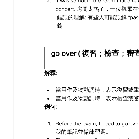
It was so hot in the room that on
concert. 房間太熱了，一位觀
錯誤的理解: 有些人可能誤解 "pa
義。
go over ( 復習；檢查；審查
解釋:
當用作及物動詞時，表示復習或
當用作及物動詞時，表示檢查或
例句:
Before the exam, I need to go
我的筆記並做練習題。