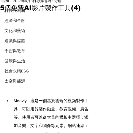
All
2023年4月8日
讀畢需時 1 分鐘
5個免費AI影片製作工具(4)
科技與創新
經濟和金融
文化和藝術
遊戲與媒體
學習與教育
健康與生活
社會永續ESG
太空與能源
Moovly - 這是一個基於雲端的視頻製作工
具，可以用於製作動畫、教育視頻、廣告
等。使用者可以從大量的模板中選擇，添
加音樂、文字和圖像等元素。網站連結：