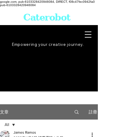
google.com, pub-6103328420946084, DIRECT, f08c47fec0942fa0
pub-6103328420946084
Caterobot
Empowering your creative
journey
.
註冊
文章
All
James Ramos