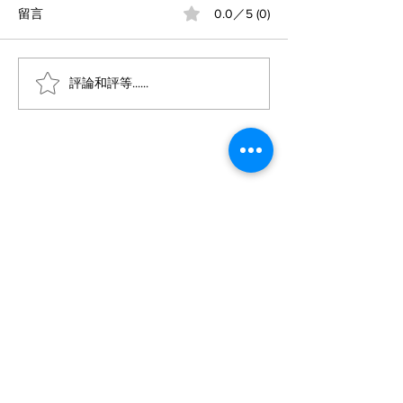
留言
0.0／5 (0)
評論和評等......
5個免費AI影片製作工具
5個免費AI影片
(2)
(1)